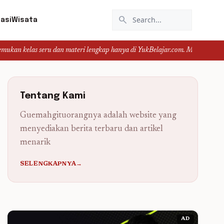
search
asi
Wisata
ru dan materi lengkap hanya di YukBelajar.com. Mulai langkah suksesmu hari i
Tentang Kami
Guemahgituorangnya adalah website yang
menyediakan berita terbaru dan artikel
menarik
SELENGKAPNYA→
AD