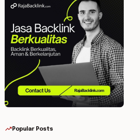
trending_up
Popular Posts