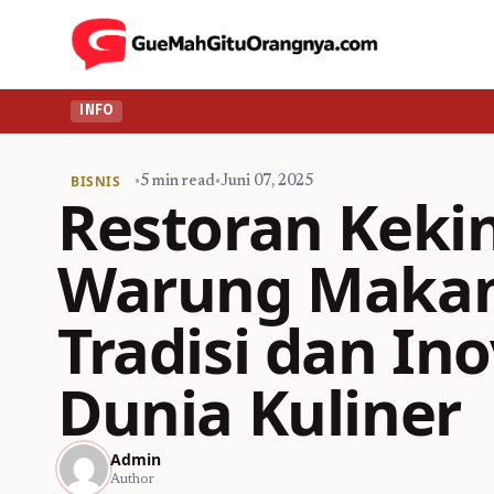
INFO
BISNIS
•
5 min read
•
Juni 07, 2025
Restoran Keki
Warung Maka
Tradisi dan In
Dunia Kuliner
Admin
Author