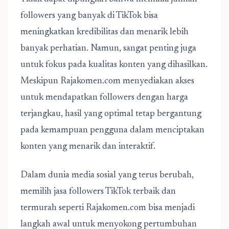
followers yang banyak di TikTok bisa
meningkatkan kredibilitas dan menarik lebih
banyak perhatian. Namun, sangat penting juga
untuk fokus pada kualitas konten yang dihasilkan.
Meskipun Rajakomen.com menyediakan akses
untuk mendapatkan followers dengan harga
terjangkau, hasil yang optimal tetap bergantung
pada kemampuan pengguna dalam menciptakan
konten yang menarik dan interaktif.
Dalam dunia media sosial yang terus berubah,
memilih jasa followers TikTok terbaik dan
termurah seperti Rajakomen.com bisa menjadi
langkah awal untuk menyokong pertumbuhan