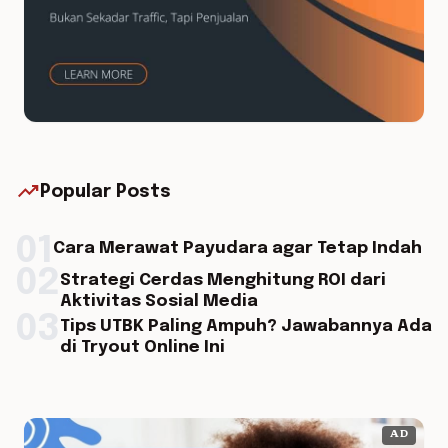
trending_up
Popular Posts
01
Cara Merawat Payudara agar Tetap Indah
02
Strategi Cerdas Menghitung ROI dari
Aktivitas Sosial Media
03
Tips UTBK Paling Ampuh? Jawabannya Ada
di Tryout Online Ini
AD