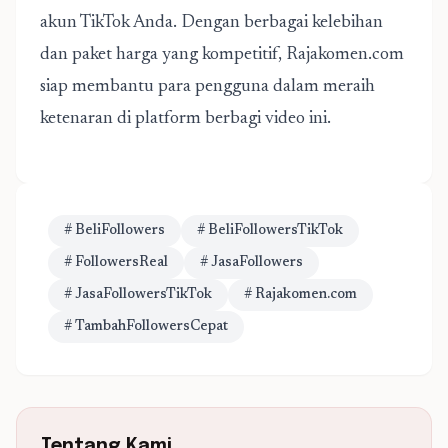
akun TikTok Anda. Dengan berbagai kelebihan
dan paket harga yang kompetitif, Rajakomen.com
siap membantu para pengguna dalam meraih
ketenaran di platform berbagi video ini.
# BeliFollowers
# BeliFollowersTikTok
# FollowersReal
# JasaFollowers
# JasaFollowersTikTok
# Rajakomen.com
# TambahFollowersCepat
Tentang Kami