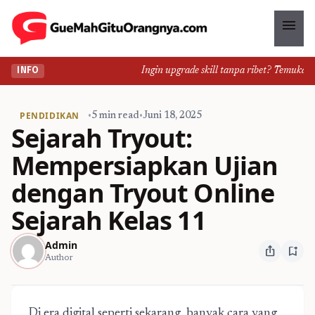
menu
Ingin upgrade skill tanpa ribet? Temukan kelas
INFO
PENDIDIKAN
•
5 min read
•
Juni 18, 2025
Sejarah Tryout:
Mempersiapkan Ujian
dengan Tryout Online
Sejarah Kelas 11
Admin
ios_share
bookmark_add
Author
Di era digital seperti sekarang, banyak cara yang