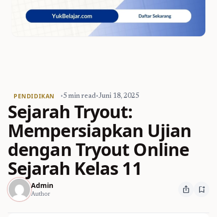
PENDIDIKAN
•
5 min read
•
Juni 18, 2025
Sejarah Tryout:
Mempersiapkan Ujian
dengan Tryout Online
Sejarah Kelas 11
Admin
ios_share
bookmark_add
Author