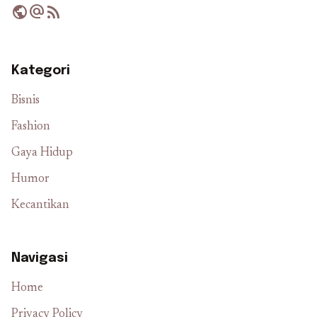
public
alternate_email
rss_feed
Kategori
Bisnis
Fashion
Gaya Hidup
Humor
Kecantikan
Navigasi
Home
Privacy Policy