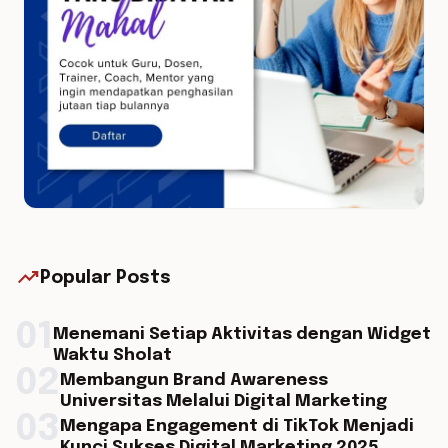
trending_up
Popular Posts
01
Menemani Setiap Aktivitas dengan Widget
Waktu Sholat
02
Membangun Brand Awareness
Universitas Melalui Digital Marketing
03
Mengapa Engagement di TikTok Menjadi
Kunci Sukses Digital Marketing 2025