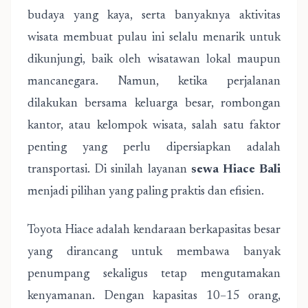
budaya yang kaya, serta banyaknya aktivitas
wisata membuat pulau ini selalu menarik untuk
dikunjungi, baik oleh wisatawan lokal maupun
mancanegara. Namun, ketika perjalanan
dilakukan bersama keluarga besar, rombongan
kantor, atau kelompok wisata, salah satu faktor
penting yang perlu dipersiapkan adalah
transportasi. Di sinilah layanan
sewa Hiace Bali
menjadi pilihan yang paling praktis dan efisien.
Toyota Hiace adalah kendaraan berkapasitas besar
yang dirancang untuk membawa banyak
penumpang sekaligus tetap mengutamakan
kenyamanan. Dengan kapasitas 10–15 orang,