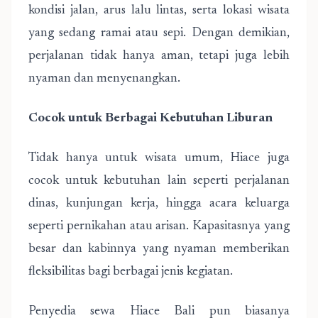
kondisi jalan, arus lalu lintas, serta lokasi wisata
yang sedang ramai atau sepi. Dengan demikian,
perjalanan tidak hanya aman, tetapi juga lebih
nyaman dan menyenangkan.
Cocok untuk Berbagai Kebutuhan Liburan
Tidak hanya untuk wisata umum, Hiace juga
cocok untuk kebutuhan lain seperti perjalanan
dinas, kunjungan kerja, hingga acara keluarga
seperti pernikahan atau arisan. Kapasitasnya yang
besar dan kabinnya yang nyaman memberikan
fleksibilitas bagi berbagai jenis kegiatan.
Penyedia sewa Hiace Bali pun biasanya