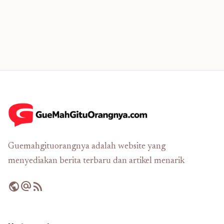
Guemahgituorangnya adalah website yang
menyediakan berita terbaru dan artikel menarik
public
alternate_email
rss_feed