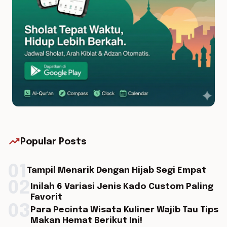
trending_up
Popular Posts
01
Tampil Menarik Dengan Hijab Segi Empat
02
Inilah 6 Variasi Jenis Kado Custom Paling
Favorit
03
Para Pecinta Wisata Kuliner Wajib Tau Tips
Makan Hemat Berikut Ini!