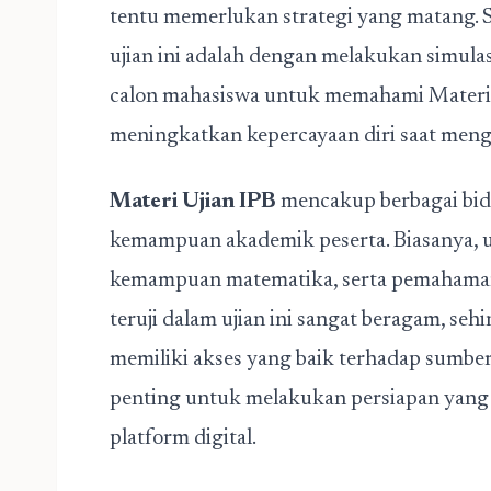
tentu memerlukan strategi yang matang. S
ujian ini adalah dengan melakukan simulas
calon mahasiswa untuk memahami Materi 
meningkatkan kepercayaan diri saat meng
Materi Ujian IPB
mencakup berbagai bid
kemampuan akademik peserta. Biasanya, uj
kemampuan matematika, serta pemahaman 
teruji dalam ujian ini sangat beragam, seh
memiliki akses yang baik terhadap sumber 
penting untuk melakukan persiapan yan
platform digital.