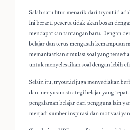
Salah satu fitur menarik dari tryout.id ad
Ini berarti peserta tidak akan bosan deng
mendapatkan tantangan baru. Dengan demi
belajar dan terus mengasah kemampuan m
memanfaatkan simulasi soal yang tersedia
untuk menyelesaikan soal dengan lebih efis
Selain itu, tryout.id juga menyediakan be
dan menyusun strategi belajar yang tepat
pengalaman belajar dari pengguna lain yang
menjadi sumber inspirasi dan motivasi yan