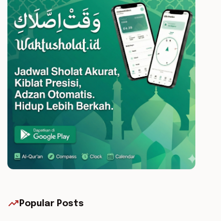
trending_up
Popular Posts