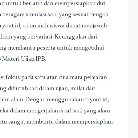
an untuk berlatih dan mempersiapkan diri
n beragam simulasi soal yang sesuai dengan
yout.id, calon mahasiswa dapat menjawab
ulitan yang bervariasi. Keunggulan dari
l yang membantu peserta untuk mengetahui
Materi Ujian IPB.
 terfokus pada satu atau dua mata pelajaran
g dibutuhkan dalam ujian, mulai dari
lmu alam. Dengan menggunakan tryout.id,
a dalam mengerjakan soal-soal yang akan
 tentu sangat membantu dalam mempersiapkan