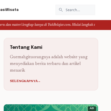
search
asi
Wisata
ri lengkap hanya di YukBelajar.com. Mulai langkah suksesmu hari ini! • Mau l
Tentang Kami
Guemahgituorangnya adalah website yang
menyediakan berita terbaru dan artikel
menarik
SELENGKAPNYA→
AD