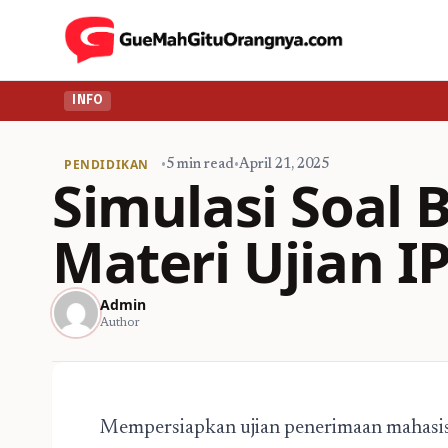
INFO
PENDIDIKAN
•
5 min read
•
April 21, 2025
Simulasi Soal 
Materi Ujian I
Admin
Author
Mempersiapkan ujian penerimaan mahasisw