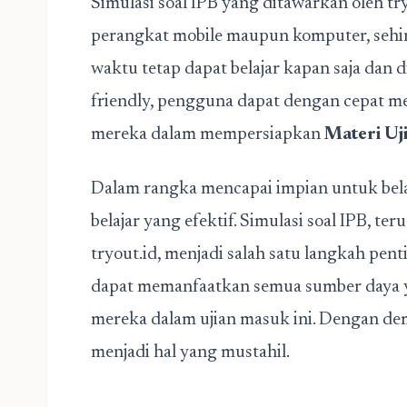
Simulasi soal IPB yang ditawarkan oleh t
perangkat mobile maupun komputer, sehin
waktu tetap dapat belajar kapan saja dan d
friendly, pengguna dapat dengan cepat me
mereka dalam mempersiapkan
Materi Uj
Dalam rangka mencapai impian untuk belaj
belajar yang efektif. Simulasi soal IPB, te
tryout.id, menjadi salah satu langkah pen
dapat memanfaatkan semua sumber daya 
mereka dalam ujian masuk ini. Dengan demi
menjadi hal yang mustahil.