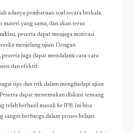
alah adanya pembaruan soal secara berkala.
an materi yang sama, dan akan terus
kian, peserta dapat menjaga motivasi
ereka menjelang ujian. Dengan
, peserta juga dapat mendalami cara-cara
ien dan efektif.
rbagai tips dan trik dalam menghadapi ujian
. Peserta dapat menemukan diskusi tentang
 telah berhasil masuk ke IPB. Ini bisa
g sangat berharga dalam proses belajar.