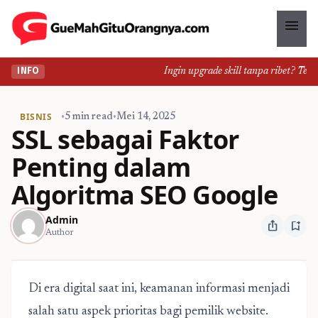
menu
Ingin upgrade skill tanpa ribet? Temuka
INFO
BISNIS
•
5 min read
•
Mei 14, 2025
SSL sebagai Faktor
Penting dalam
Algoritma SEO Google
Admin
ios_share
bookmark_add
Author
Di era digital saat ini, keamanan informasi menjadi
salah satu aspek prioritas bagi pemilik website.