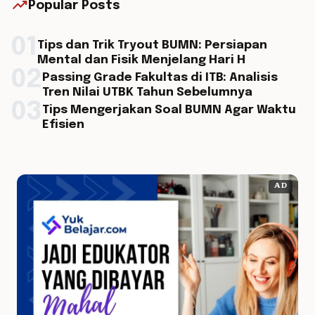
trending_up
Popular Posts
01
Tips dan Trik Tryout BUMN: Persiapan
Mental dan Fisik Menjelang Hari H
02
Passing Grade Fakultas di ITB: Analisis
Tren Nilai UTBK Tahun Sebelumnya
03
Tips Mengerjakan Soal BUMN Agar Waktu
Efisien
AD