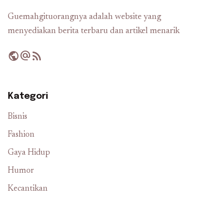
Guemahgituorangnya adalah website yang
menyediakan berita terbaru dan artikel menarik
public
alternate_email
rss_feed
Kategori
Bisnis
Fashion
Gaya Hidup
Humor
Kecantikan