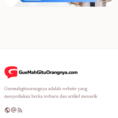
Guemahgituorangnya adalah website yang
menyediakan berita terbaru dan artikel menarik
public
alternate_email
rss_feed