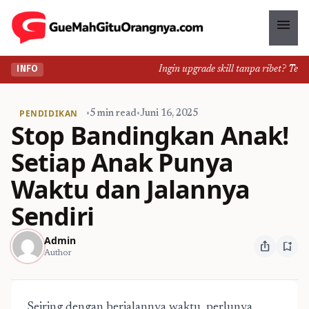
menu
Ingin upgrade skill tanpa ribet? Temuk
INFO
PENDIDIKAN
•
5 min read
•
Juni 16, 2025
Stop Bandingkan Anak!
Setiap Anak Punya
Waktu dan Jalannya
Sendiri
Admin
ios_share
bookmark_add
Author
Seiring dengan berjalannya waktu, perlunya