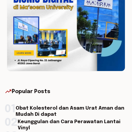
trending_up
Popular Posts
01
Obat Kolesterol dan Asam Urat Aman dan
Mudah Di dapat
02
Keunggulan dan Cara Perawatan Lantai
Vinyl