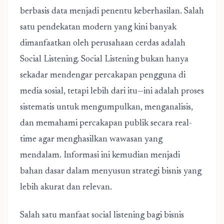
berbasis data menjadi penentu keberhasilan. Salah
satu pendekatan modern yang kini banyak
dimanfaatkan oleh perusahaan cerdas adalah
Social Listening. Social Listening bukan hanya
sekadar mendengar percakapan pengguna di
media sosial, tetapi lebih dari itu—ini adalah proses
sistematis untuk mengumpulkan, menganalisis,
dan memahami percakapan publik secara real-
time agar menghasilkan wawasan yang
mendalam. Informasi ini kemudian menjadi
bahan dasar dalam menyusun strategi bisnis yang
lebih akurat dan relevan.
Salah satu
manfaat social listening bagi bisnis