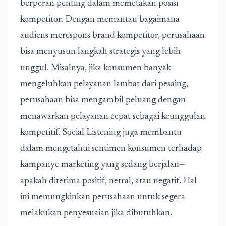
berperan penting dalam memetakan posisi
kompetitor. Dengan memantau bagaimana
audiens merespons brand kompetitor, perusahaan
bisa menyusun langkah strategis yang lebih
unggul. Misalnya, jika konsumen banyak
mengeluhkan pelayanan lambat dari pesaing,
perusahaan bisa mengambil peluang dengan
menawarkan pelayanan cepat sebagai keunggulan
kompetitif. Social Listening juga membantu
dalam mengetahui sentimen konsumen terhadap
kampanye marketing yang sedang berjalan—
apakah diterima positif, netral, atau negatif. Hal
ini memungkinkan perusahaan untuk segera
melakukan penyesuaian jika dibutuhkan.