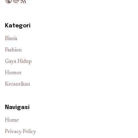
public
alternate_email
rss_feed
Kategori
Bisnis
Fashion
Gaya Hidup
Humor
Kecantikan
Navigasi
Home
Privacy Policy