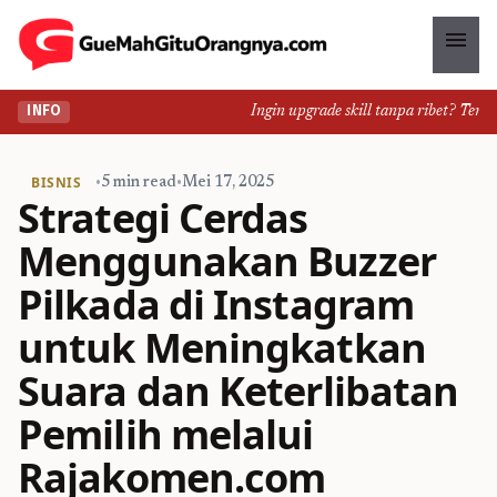
menu
Ingin upgrade skill tanpa ribet? Temuka
INFO
BISNIS
•
5 min read
•
Mei 17, 2025
Strategi Cerdas
Menggunakan Buzzer
Pilkada di Instagram
untuk Meningkatkan
Suara dan Keterlibatan
Pemilih melalui
Rajakomen.com