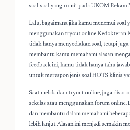
soal-soal yang rumit pada UKOM Rekam 
Lalu, bagaimana jika kamu menemui soal ya
menggunakan tryout online Kedokteran Kli
tidak hanya menyediakan soal, tetapi juga
membantu kamu memahami alasan mengapa
feedback ini, kamu tidak hanya tahu jawaba
untuk merespon jenis soal HOTS klinis y
Saat melakukan tryout online, juga disa
sekelas atau menggunakan forum online. 
dan membantu dalam memahami beberapa 
lebih lanjut. Alasan ini menjadi semaki