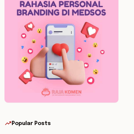
trending_up
Popular Posts