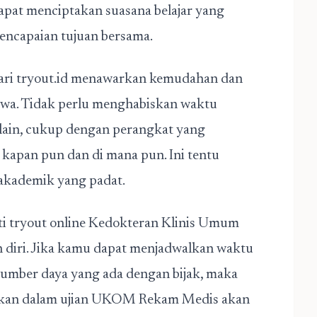
at menciptakan suasana belajar yang
encapaian tujuan bersama.
ari tryout.id menawarkan kemudahan dan
siswa. Tidak perlu menghabiskan waktu
 lain, cukup dengan perangkat yang
 kapan pun dan di mana pun. Ini tentu
 akademik yang padat.
i tryout online Kedokteran Klinis Umum
lin diri. Jika kamu dapat menjadwalkan waktu
sumber daya yang ada dengan bijak, maka
skan dalam ujian UKOM Rekam Medis akan