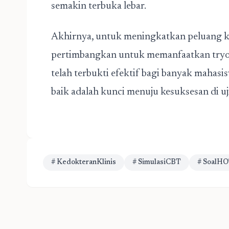
semakin terbuka lebar.
Akhirnya, untuk meningkatkan peluang 
pertimbangkan untuk memanfaatkan tryo
telah terbukti efektif bagi banyak mahasi
baik adalah kunci menuju kesuksesan di uj
# KedokteranKlinis
# SimulasiCBT
# SoalH