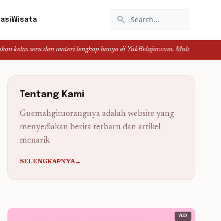
search
asi
Wisata
ru dan materi lengkap hanya di YukBelajar.com. Mulai langkah suksesmu hari 
Tentang Kami
Guemahgituorangnya adalah website yang
menyediakan berita terbaru dan artikel
menarik
SELENGKAPNYA→
AD