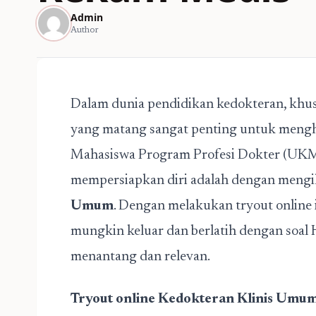
Admin
Author
Dalam dunia pendidikan kedokteran, khu
yang matang sangat penting untuk mengha
Mahasiswa Program Profesi Dokter (UKMP
mempersiapkan diri adalah dengan mengi
Umum
. Dengan melakukan tryout online 
mungkin keluar dan berlatih dengan soal
menantang dan relevan.
Tryout online Kedokteran Klinis Umu