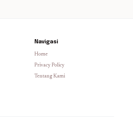
Navigasi
Home
Privacy Policy
Tentang Kami