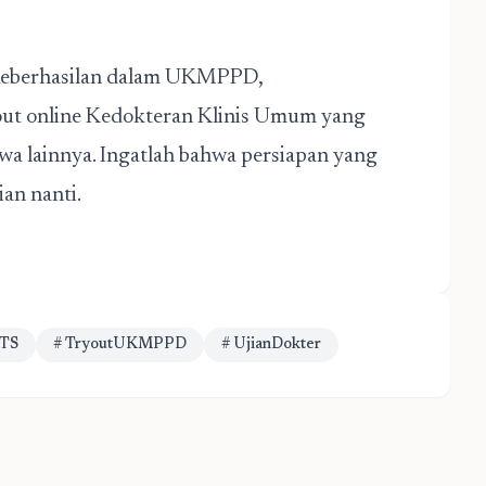
keberhasilan dalam UKMPPD,
ut online Kedokteran Klinis Umum yang
swa lainnya. Ingatlah bahwa persiapan yang
ian nanti.
OTS
# TryoutUKMPPD
# UjianDokter