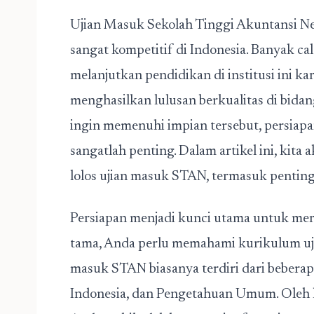
Ujian Masuk Sekolah Tinggi Akuntansi Neg
sangat kompetitif di Indonesia. Banyak ca
melanjutkan pendidikan di institusi ini k
menghasilkan lulusan berkualitas di bida
ingin memenuhi impian tersebut, persiapa
sangatlah penting. Dalam artikel ini, kita
lolos ujian masuk STAN, termasuk penting
Persiapan menjadi kunci utama untuk mera
tama, Anda perlu memahami kurikulum ujian
masuk STAN biasanya terdiri dari beberap
Indonesia, dan Pengetahuan Umum. Oleh k