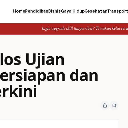
Home
Pendidikan
Bisnis
Gaya Hidup
Kesehatan
Transport
Ingin upgrade skill tanpa ribet? Temukan kelas seru dan materi l
olos Ujian
ersiapan dan
rkini
ios_share
bookmark_add