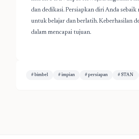
dan dedikasi. Persiapkan diri Anda seba
untuk belajar dan berlatih. Keberhasilan d
dalam mencapai tujuan.
# bimbel
# impian
# persiapan
# STAN