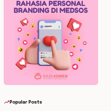
trending_up
Popular Posts