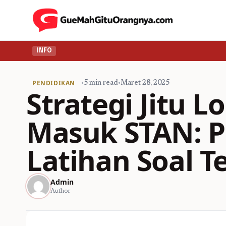
INFO
PENDIDIKAN
•
5 min read
•
Maret 28, 2025
Strategi Jitu L
Masuk STAN: P
Latihan Soal Te
Admin
Author