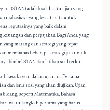
ara (STAN) adalah salah satu ujian yang
lon mahasiswa yang bercita-cita untuk
arena reputasinya yang baik dalam
ng keuangan dan perpajakan. Bagi Anda yang
n yang matang dan strategi yang tepat
 akan membahas beberapa strategi jitu untuk
nya bimbel STAN dan latihan soal terkini.
ih kesuksesan dalam ujian ini.
Pertama-
 dan jenis soal yang akan diujikan. Ujian
a bidang, seperti Matematika, Bahasa
arena itu, langkah pertama yang harus