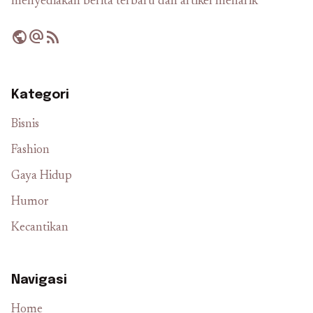
menyediakan berita terbaru dan artikel menarik
public
alternate_email
rss_feed
Kategori
Bisnis
Fashion
Gaya Hidup
Humor
Kecantikan
Navigasi
Home