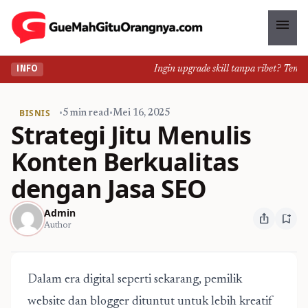
menu
Ingin upgrade skill tanpa ribet? Temukan
INFO
BISNIS
•
5 min read
•
Mei 16, 2025
Strategi Jitu Menulis
Konten Berkualitas
dengan Jasa SEO
Admin
ios_share
bookmark_add
Author
Dalam era digital seperti sekarang, pemilik
website dan blogger dituntut untuk lebih kreatif