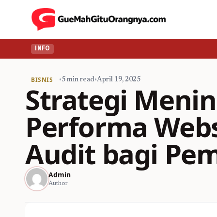
INFO
BISNIS
•
5 min read
•
April 19, 2025
Strategi Meni
Performa Webs
Audit bagi Pe
Admin
Author