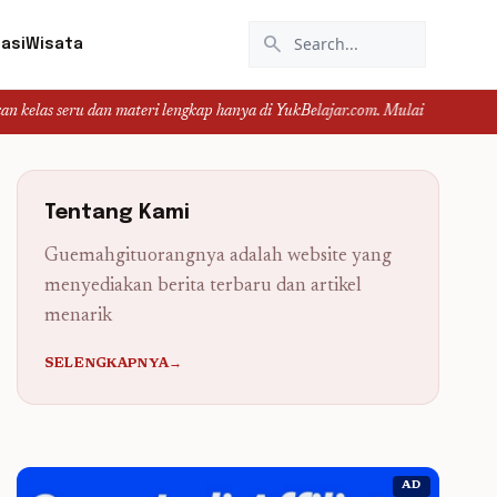
search
asi
Wisata
u dan materi lengkap hanya di YukBelajar.com. Mulai langkah suksesmu hari in
Tentang Kami
Guemahgituorangnya adalah website yang
menyediakan berita terbaru dan artikel
menarik
SELENGKAPNYA→
AD