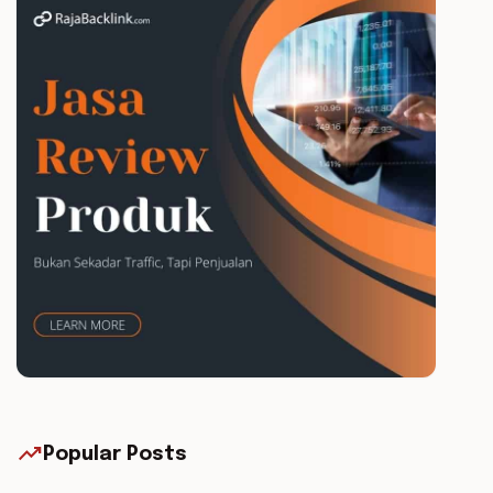
trending_up
Popular Posts