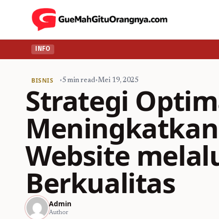
INFO
BISNIS
•
5 min read
•
Mei 19, 2025
Strategi Optim
Meningkatkan
Website melalu
Berkualitas
Admin
Author