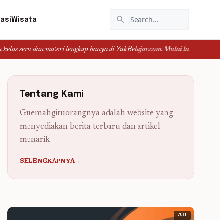
search
asi
Wisata
ateri lengkap hanya di YukBelajar.com. Mulai langkah suksesmu hari ini! • M
Tentang Kami
Guemahgituorangnya adalah website yang
menyediakan berita terbaru dan artikel
menarik
SELENGKAPNYA→
AD