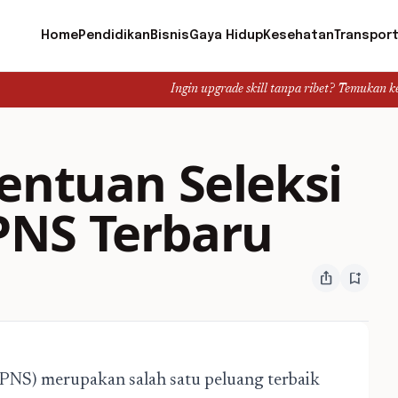
Home
Pendidikan
Bisnis
Gaya Hidup
Kesehatan
Transport
Ingin upgrade skill tanpa ribet? Temukan kelas seru dan 
entuan Seleksi
PNS Terbaru
ios_share
bookmark_add
CPNS) merupakan salah satu peluang terbaik