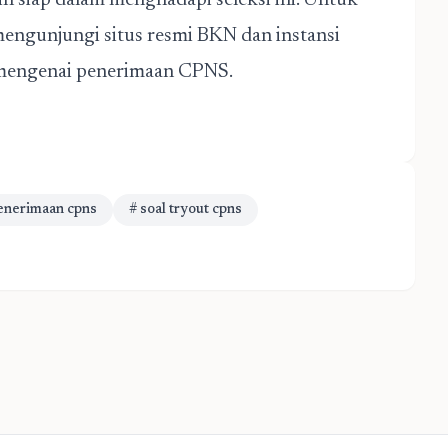
ih siap dalam menghadapi seleksi ini. Untuk
a mengunjungi situs resmi BKN dan instansi
 mengenai penerimaan CPNS.
Penerimaan cpns
# soal tryout cpns