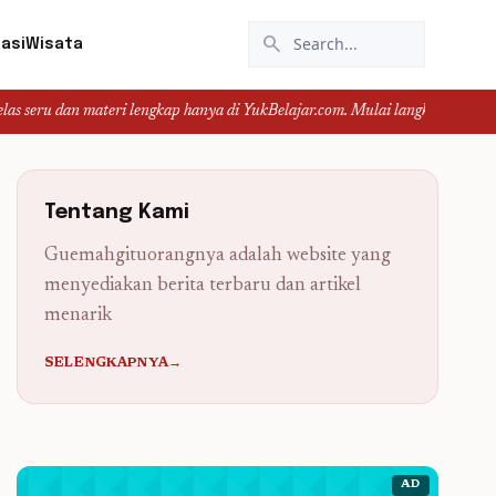
search
asi
Wisata
materi lengkap hanya di YukBelajar.com. Mulai langkah suksesmu hari ini! • 
Tentang Kami
Guemahgituorangnya adalah website yang
menyediakan berita terbaru dan artikel
menarik
SELENGKAPNYA→
AD