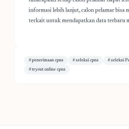
diharapkan setiap calon pelamar dapat leb
informasi lebih lanjut, calon pelamar bis
terkait untuk mendapatkan data terbaru
# penerimaan cpns
# seleksi cpns
# seleksi 
# tryout online cpns