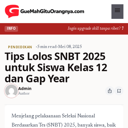
menu
Ingin upgrade skill tanpa ribet? Temuk
INFO
PENDIDIKAN
•
5 min read
•
Mei 08, 2025
Tips Lolos SNBT 2025
untuk Siswa Kelas 12
dan Gap Year
Admin
ios_share
bookmark_add
Author
Menjelang pelaksanaan Seleksi Nasional
Berdasarkan Tes (SNBT) 2025, banyak siswa, baik