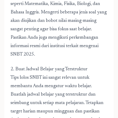
seperti Matematika, Kimia, Fisika, Biologi, dan
Bahasa Inggris. Mengerti beberapa jenis soal yang
akan diujikan dan bobot nilai masing-masing
sangat penting agar bisa fokus saat belajar.
Pastikan Anda juga mengikuti perkembangan
informasi resmi dari institusi terkait mengenai
SNBT 2025.
2. Buat Jadwal Belajar yang Terstruktur
Tips lolos SNBT ini sangat relevan untuk
membantu Anda mengatur waktu belajar.
Buatlah jadwal belajar yang terstruktur dan
seimbang untuk setiap mata pelajaran. Tetapkan
target harian maupun mingguan dan pastikan