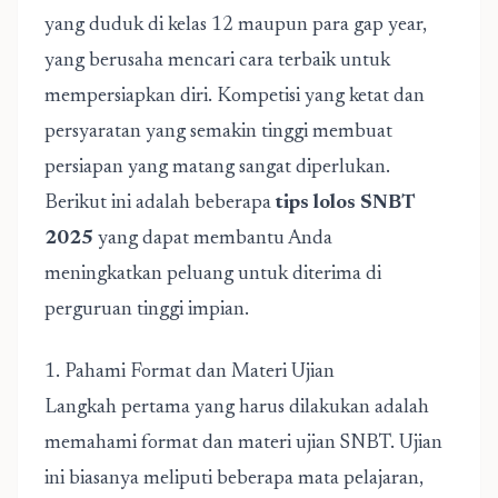
yang duduk di kelas 12 maupun para gap year,
yang berusaha mencari cara terbaik untuk
mempersiapkan diri. Kompetisi yang ketat dan
persyaratan yang semakin tinggi membuat
persiapan yang matang sangat diperlukan.
Berikut ini adalah beberapa
tips lolos SNBT
2025
yang dapat membantu Anda
meningkatkan peluang untuk diterima di
perguruan tinggi impian.
1. Pahami Format dan Materi Ujian
Langkah pertama yang harus dilakukan adalah
memahami format dan materi ujian SNBT. Ujian
ini biasanya meliputi beberapa mata pelajaran,