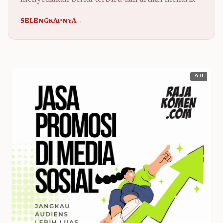
menyediakan berita terbaru dan artikel menarik
SELENGKAPNYA→
AD