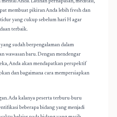
mental Anda. Latihan pernapasan, meditasi,
apat membuat pikiran Anda lebih fresh dan
 tidur yang cukup sebelum hari H agar
daan terbaik.
g yang sudah berpengalaman dalam
kan wawasan baru. Dengan mendengar
reka, Anda akan mendapatkan perspektif
rapkan dan bagaimana cara mempersiapkan
ngan. Ada kalanya peserta terburu-buru
entifikasi beberapa bidang yang menjadi