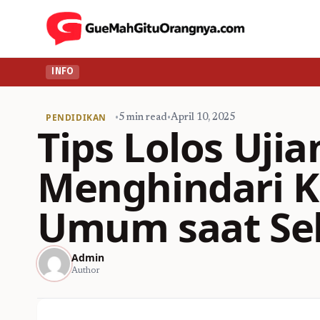
INFO
PENDIDIKAN
•
5 min read
•
April 10, 2025
Tips Lolos Ujia
Menghindari K
Umum saat Sel
Admin
Author