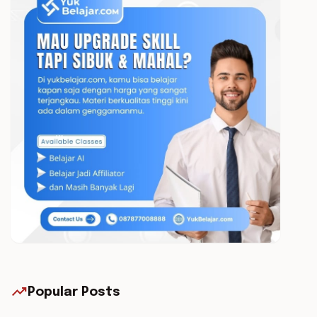
trending_up
Popular Posts