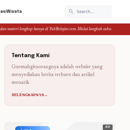
search
asi
Wisata
ngkap hanya di YukBelajar.com. Mulai langkah suksesmu hari ini! • Mau lulus
Tentang Kami
Guemahgituorangnya adalah website yang
menyediakan berita terbaru dan artikel
menarik
SELENGKAPNYA→
AD