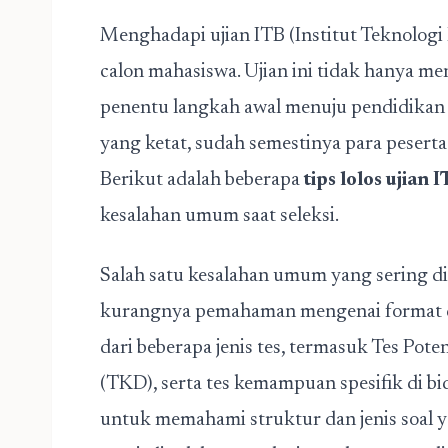
Menghadapi ujian ITB (Institut Teknolog
calon mahasiswa. Ujian ini tidak hanya me
penentu langkah awal menuju pendidikan 
yang ketat, sudah semestinya para pesert
Berikut adalah beberapa
tips lolos ujian 
kesalahan umum saat seleksi.
Salah satu kesalahan umum yang sering di
kurangnya pemahaman mengenai format dan 
dari beberapa jenis tes, termasuk Tes Pot
(TKD), serta tes kemampuan spesifik di b
untuk memahami struktur dan jenis soal y