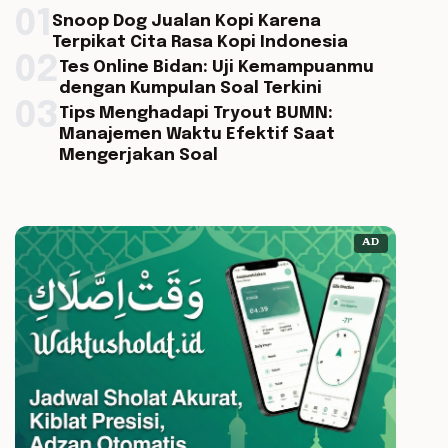
01
Snoop Dog Jualan Kopi Karena
Terpikat Cita Rasa Kopi Indonesia
02
Tes Online Bidan: Uji Kemampuanmu
dengan Kumpulan Soal Terkini
03
Tips Menghadapi Tryout BUMN:
Manajemen Waktu Efektif Saat
Mengerjakan Soal
AD