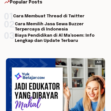
trending_up
Popular Posts
01
Cara Membuat Thread di Twitter
02
Cara Memilih Jasa Sewa Buzzer
Terpercaya di Indonesia
03
Biaya Pendidikan di Al Ma’soem: Info
Lengkap dan Update Terbaru
AD