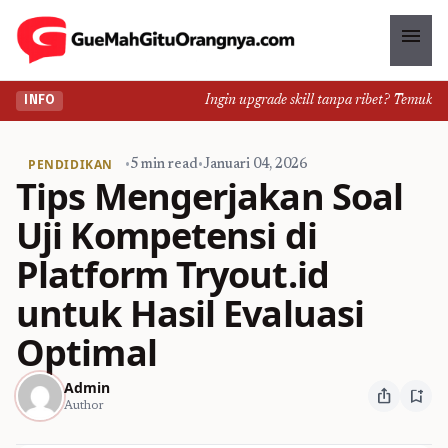
menu
Ingin upgrade skill tanpa ribet? Temukan kel
INFO
PENDIDIKAN
•
5 min read
•
Januari 04, 2026
Tips Mengerjakan Soal
Uji Kompetensi di
Platform Tryout.id
untuk Hasil Evaluasi
Optimal
Admin
ios_share
bookmark_add
Author