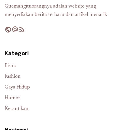
Guemahgituorangnya adalah website yang
menyediakan berita terbaru dan artikel menarik
public
alternate_email
rss_feed
Kategori
Bisnis
Fashion
Gaya Hidup
Humor
Kecantikan