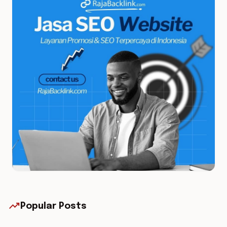
trending_up
Popular Posts