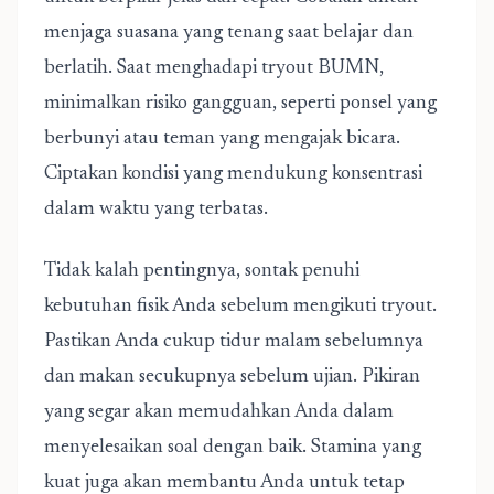
menjaga suasana yang tenang saat belajar dan
berlatih. Saat menghadapi tryout BUMN,
minimalkan risiko gangguan, seperti ponsel yang
berbunyi atau teman yang mengajak bicara.
Ciptakan kondisi yang mendukung konsentrasi
dalam waktu yang terbatas.
Tidak kalah pentingnya, sontak penuhi
kebutuhan fisik Anda sebelum mengikuti tryout.
Pastikan Anda cukup tidur malam sebelumnya
dan makan secukupnya sebelum ujian. Pikiran
yang segar akan memudahkan Anda dalam
menyelesaikan soal dengan baik. Stamina yang
kuat juga akan membantu Anda untuk tetap