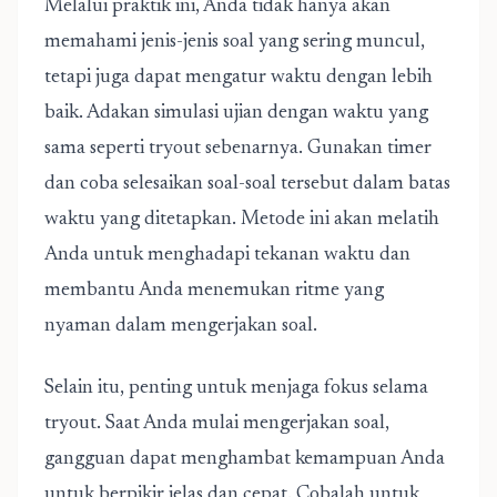
Melalui praktik ini, Anda tidak hanya akan
memahami jenis-jenis soal yang sering muncul,
tetapi juga dapat mengatur waktu dengan lebih
baik. Adakan simulasi ujian dengan waktu yang
sama seperti tryout sebenarnya. Gunakan timer
dan coba selesaikan soal-soal tersebut dalam batas
waktu yang ditetapkan. Metode ini akan melatih
Anda untuk menghadapi tekanan waktu dan
membantu Anda menemukan ritme yang
nyaman dalam mengerjakan soal.
Selain itu, penting untuk menjaga fokus selama
tryout. Saat Anda mulai mengerjakan soal,
gangguan dapat menghambat kemampuan Anda
untuk berpikir jelas dan cepat. Cobalah untuk