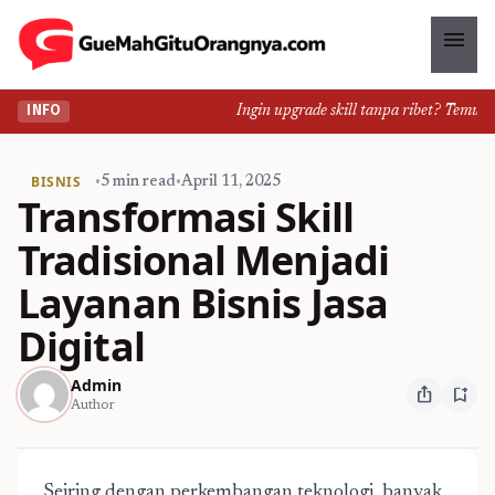
menu
Ingin upgrade skill tanpa ribet? Temukan k
INFO
BISNIS
•
5 min read
•
April 11, 2025
Transformasi Skill
Tradisional Menjadi
Layanan Bisnis Jasa
Digital
Admin
ios_share
bookmark_add
Author
Seiring dengan perkembangan teknologi, banyak