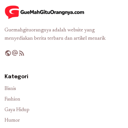
Guemahgituorangnya adalah website yang
menyediakan berita terbaru dan artikel menarik
public
alternate_email
rss_feed
Kategori
Bisnis
Fashion
Gaya Hidup
Humor