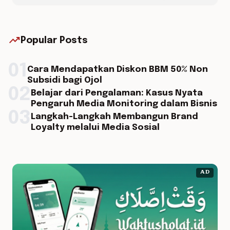
trending_up
Popular Posts
01
Cara Mendapatkan Diskon BBM 50% Non
Subsidi bagi Ojol
02
Belajar dari Pengalaman: Kasus Nyata
Pengaruh Media Monitoring dalam Bisnis
03
Langkah-Langkah Membangun Brand
Loyalty melalui Media Sosial
AD