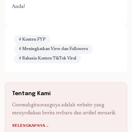
Anda!
# Konten FYP
# Meningkatkan View dan Followers
# Rahasia Konten TikTok Viral
Tentang Kami
Guemahgituorangnya adalah website yang
menyediakan berita terbaru dan artikel menarik
SELENGKAPNYA→