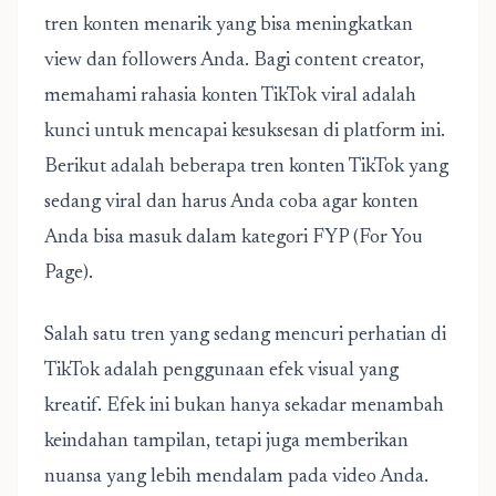
tren konten menarik yang bisa meningkatkan
view dan followers Anda. Bagi content creator,
memahami rahasia konten TikTok viral adalah
kunci untuk mencapai kesuksesan di platform ini.
Berikut adalah beberapa tren
konten TikTok yang
sedang viral
dan harus Anda coba agar konten
Anda bisa masuk dalam kategori FYP (For You
Page).
Salah satu tren yang sedang mencuri perhatian di
TikTok adalah penggunaan efek visual yang
kreatif. Efek ini bukan hanya sekadar menambah
keindahan tampilan, tetapi juga memberikan
nuansa yang lebih mendalam pada video Anda.