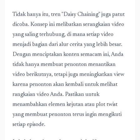
Tidak hanya itu, tren "Daisy Chaining" juga patut
dicoba. Konsep ini melibatkan serangkaian video
yang saling terhubung, di mana setiap video
menjadi bagian dari alur cerita yang lebih besar.
Dengan menciptakan konten semacam ini, Anda
tidak hanya membuat penonton menantikan
video berikutnya, tetapi juga meningkatkan view
karena penonton akan kembali untuk melihat
rangkaian video Anda. Pastikan untuk
menambahkan elemen kejutan atau plot twist
yang membuat penonton terus ingin mengikuti
setiap episode.