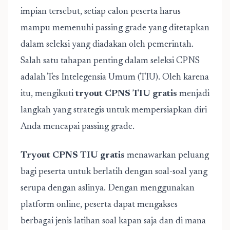
impian tersebut, setiap calon peserta harus
mampu memenuhi passing grade yang ditetapkan
dalam seleksi yang diadakan oleh pemerintah.
Salah satu tahapan penting dalam seleksi CPNS
adalah Tes Intelegensia Umum (TIU). Oleh karena
itu, mengikuti
tryout CPNS TIU gratis
menjadi
langkah yang strategis untuk mempersiapkan diri
Anda mencapai passing grade.
Tryout CPNS TIU gratis
menawarkan peluang
bagi peserta untuk berlatih dengan soal-soal yang
serupa dengan aslinya. Dengan menggunakan
platform online, peserta dapat mengakses
berbagai jenis latihan soal kapan saja dan di mana