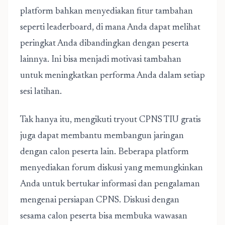
platform bahkan menyediakan fitur tambahan
seperti leaderboard, di mana Anda dapat melihat
peringkat Anda dibandingkan dengan peserta
lainnya. Ini bisa menjadi motivasi tambahan
untuk meningkatkan performa Anda dalam setiap
sesi latihan.
Tak hanya itu, mengikuti tryout CPNS TIU gratis
juga dapat membantu membangun jaringan
dengan calon peserta lain. Beberapa platform
menyediakan forum diskusi yang memungkinkan
Anda untuk bertukar informasi dan pengalaman
mengenai persiapan CPNS. Diskusi dengan
sesama calon peserta bisa membuka wawasan