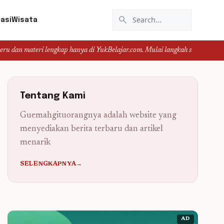
search
asi
Wisata
lengkap hanya di YukBelajar.com. Mulai langkah suksesmu hari ini! • Mau lulu
Tentang Kami
Guemahgituorangnya adalah website yang
menyediakan berita terbaru dan artikel
menarik
SELENGKAPNYA→
AD