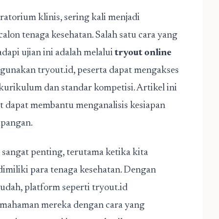
atorium klinis, sering kali menjadi
alon tenaga kesehatan. Salah satu cara yang
api ujian ini adalah melalui
tryout online
gunakan tryout.id, peserta dapat mengakses
kurikulum dan standar kompetisi. Artikel ini
t dapat membantu menganalisis kesiapan
apangan.
sangat penting, terutama ketika kita
dimiliki para tenaga kesehatan. Dengan
udah, platform seperti tryout.id
emahaman mereka dengan cara yang