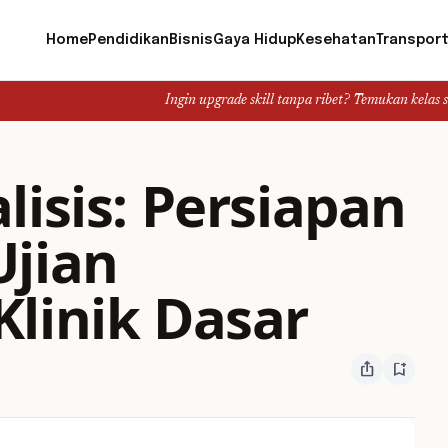
Home
Pendidikan
Bisnis
Gaya Hidup
Kesehatan
Transport
Ingin upgrade skill tanpa ribet? Temukan kelas seru dan materi 
lisis: Persiapan
Ujian
linik Dasar
ios_share
bookmark_add