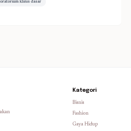
boratorium klinis dasar
Kategori
Bisnis
iakan
Fashion
Gaya Hidup