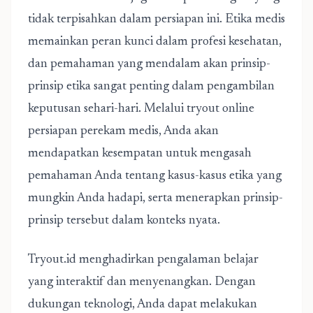
tidak terpisahkan dalam persiapan ini. Etika medis
memainkan peran kunci dalam profesi kesehatan,
dan pemahaman yang mendalam akan prinsip-
prinsip etika sangat penting dalam pengambilan
keputusan sehari-hari. Melalui tryout online
persiapan perekam medis, Anda akan
mendapatkan kesempatan untuk mengasah
pemahaman Anda tentang kasus-kasus etika yang
mungkin Anda hadapi, serta menerapkan prinsip-
prinsip tersebut dalam konteks nyata.
Tryout.id menghadirkan pengalaman belajar
yang interaktif dan menyenangkan. Dengan
dukungan teknologi, Anda dapat melakukan