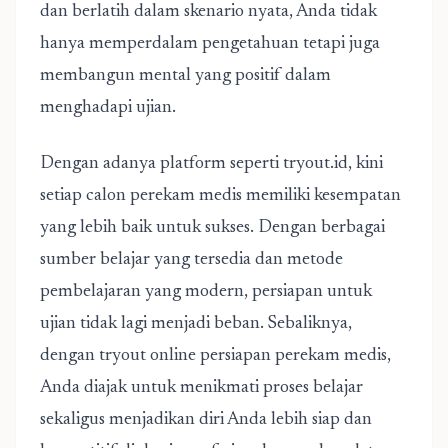
dan berlatih dalam skenario nyata, Anda tidak
hanya memperdalam pengetahuan tetapi juga
membangun mental yang positif dalam
menghadapi ujian.
Dengan adanya platform seperti tryout.id, kini
setiap calon perekam medis memiliki kesempatan
yang lebih baik untuk sukses. Dengan berbagai
sumber belajar yang tersedia dan metode
pembelajaran yang modern, persiapan untuk
ujian tidak lagi menjadi beban. Sebaliknya,
dengan tryout online persiapan perekam medis,
Anda diajak untuk menikmati proses belajar
sekaligus menjadikan diri Anda lebih siap dan