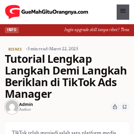
menu
Ingin upgrade skill tanpa ribet? Temukan k
INFO
BISNIS
•
5 min read
•
Maret 22, 2025
Tutorial Lengkap
Langkah Demi Langkah
Beriklan di TikTok Ads
Manager
Admin
ios_share
bookmark_add
Author
TikTok telah menjadi salah satu platform media