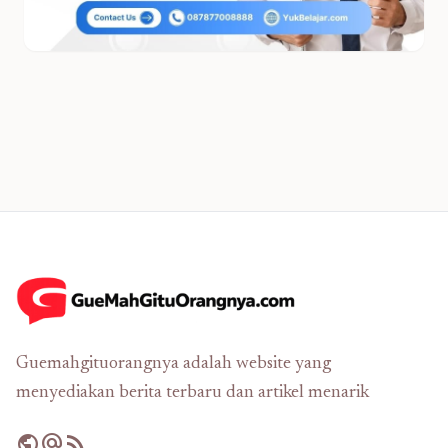
Guemahgituorangnya adalah website yang
menyediakan berita terbaru dan artikel menarik
public
alternate_email
rss_feed