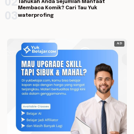
02
Tahukah Anda Sejumlah Manfaat
Membaca Komik? Cari Tau Yuk
03
waterprofing
AD