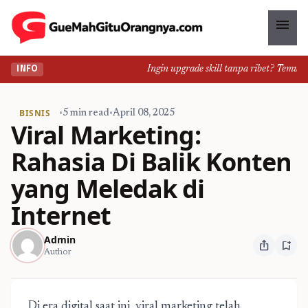
menu
Ingin upgrade skill tanpa ribet? Temukan k
INFO
BISNIS
•
5 min read
•
April 08, 2025
Viral Marketing:
Rahasia Di Balik Konten
yang Meledak di
Internet
Admin
ios_share
bookmark_add
Author
Di era digital saat ini, viral marketing telah