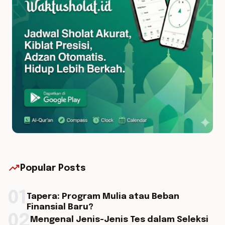
trending_up
Popular Posts
01
Tapera: Program Mulia atau Beban
Finansial Baru?
02
Mengenal Jenis-Jenis Tes dalam Seleksi