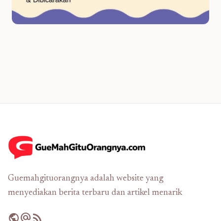
Guemahgituorangnya adalah website yang
menyediakan berita terbaru dan artikel menarik
public
alternate_email
rss_feed