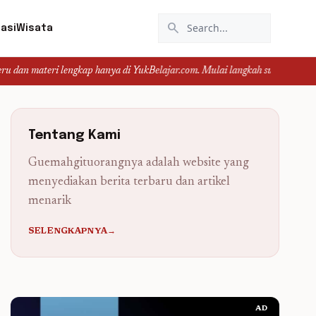
search
asi
Wisata
gkap hanya di YukBelajar.com. Mulai langkah suksesmu hari ini! • Mau lulus?
Tentang Kami
Guemahgituorangnya adalah website yang
menyediakan berita terbaru dan artikel
menarik
SELENGKAPNYA→
AD