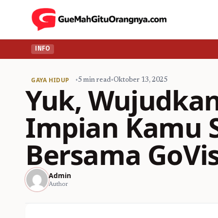
INFO
GAYA HIDUP
•
5 min read
•
Oktober 13, 2025
Yuk, Wujudkan
Impian Kamu 
Bersama GoVi
Admin
Author