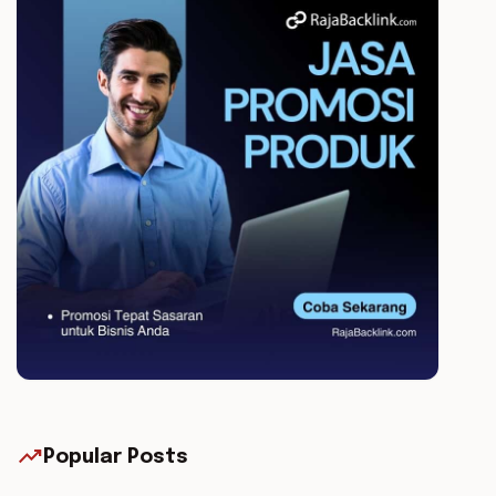
trending_up
Popular Posts