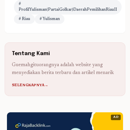
#
ProfilYulisman(PartaiGolkar)DaerahPemilihanRiauII
# Riau
# Yulisman
Tentang Kami
Guemahgituorangnya adalah website yang
menyediakan berita terbaru dan artikel menarik
SELENGKAPNYA→
AD