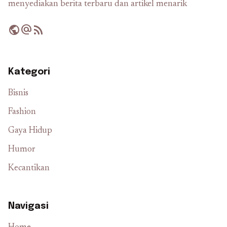
menyediakan berita terbaru dan artikel menarik
public
alternate_email
rss_feed
Kategori
Bisnis
Fashion
Gaya Hidup
Humor
Kecantikan
Navigasi