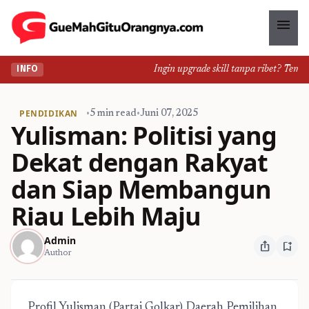
menu
Ingin upgrade skill tanpa ribet? Temukan 
INFO
PENDIDIKAN
•
5 min read
•
Juni 07, 2025
Yulisman: Politisi yang
Dekat dengan Rakyat
dan Siap Membangun
Riau Lebih Maju
Admin
ios_share
bookmark_add
Author
Profil Yulisman (Partai Golkar) Daerah Pemilihan