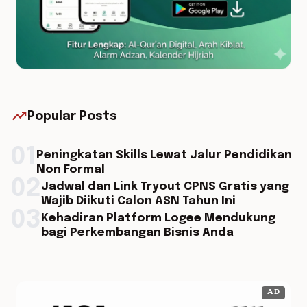
trending_up
Popular Posts
01
Peningkatan Skills Lewat Jalur Pendidikan
Non Formal
02
Jadwal dan Link Tryout CPNS Gratis yang
Wajib Diikuti Calon ASN Tahun Ini
03
Kehadiran Platform Logee Mendukung
bagi Perkembangan Bisnis Anda
AD