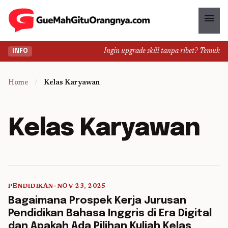
menu
Ingin upgrade skill tanpa ribet? Temukan ke
INFO
Home
/
Kelas Karyawan
Kelas Karyawan
PENDIDIKAN
•
NOV 23, 2025
5 min read
Bagaimana Prospek Kerja Jurusan
Pendidikan Bahasa Inggris di Era Digital
dan Apakah Ada Pilihan Kuliah Kelas