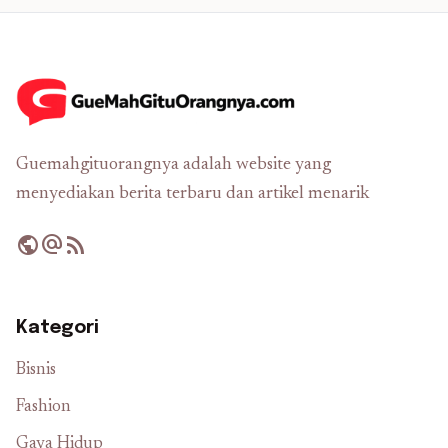
Guemahgituorangnya adalah website yang
menyediakan berita terbaru dan artikel menarik
public
alternate_email
rss_feed
Kategori
Bisnis
Fashion
Gaya Hidup