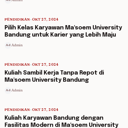
Admin
Ad
PENDIDIKAN
•
OKT 27, 2024
5 min read
Pilih Kelas Karyawan Ma'soem University
Bandung untuk Karier yang Lebih Maju
Admin
Ad
PENDIDIKAN
•
OKT 27, 2024
5 min read
Kuliah Sambil Kerja Tanpa Repot di
Ma'soem University Bandung
Admin
Ad
PENDIDIKAN
•
OKT 27, 2024
5 min read
Kuliah Karyawan Bandung dengan
Fasilitas Modern di Ma'soem University