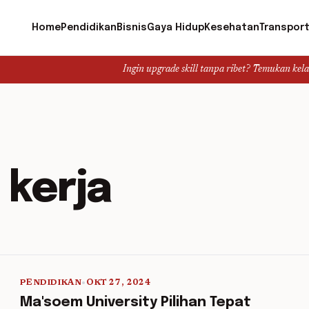
Home
Pendidikan
Bisnis
Gaya Hidup
Kesehatan
Transport
Ingin upgrade skill tanpa ribet? Temukan kelas seru da
 kerja
PENDIDIKAN
•
OKT 27, 2024
5 min read
Ma'soem University Pilihan Tepat