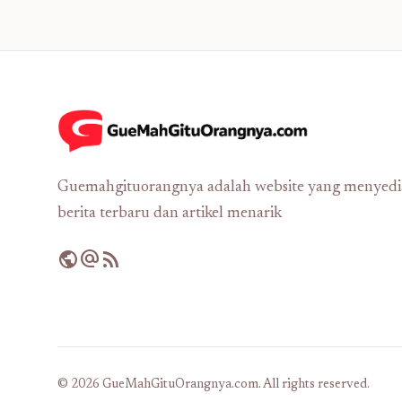
Guemahgituorangnya adalah website yang menyed
berita terbaru dan artikel menarik
public
alternate_email
rss_feed
© 2026 GueMahGituOrangnya.com. All rights reserved.