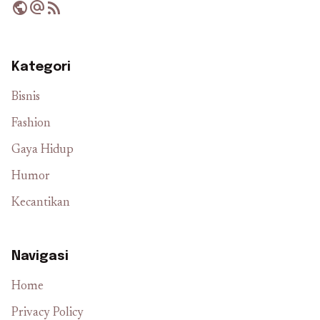
public
alternate_email
rss_feed
Kategori
Bisnis
Fashion
Gaya Hidup
Humor
Kecantikan
Navigasi
Home
Privacy Policy