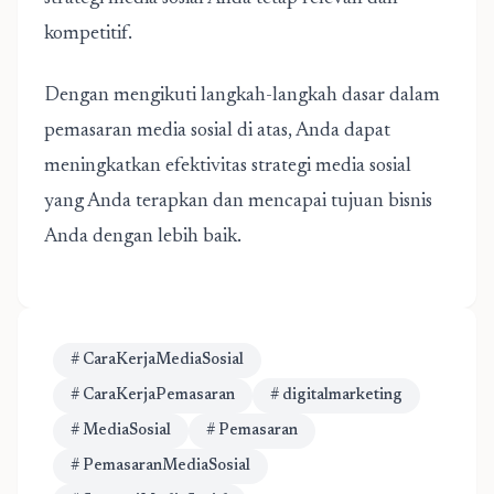
kompetitif.
Dengan mengikuti langkah-langkah dasar dalam
pemasaran media sosial di atas, Anda dapat
meningkatkan efektivitas strategi media sosial
yang Anda terapkan dan mencapai tujuan bisnis
Anda dengan lebih baik.
# CaraKerjaMediaSosial
# CaraKerjaPemasaran
# digitalmarketing
# MediaSosial
# Pemasaran
# PemasaranMediaSosial