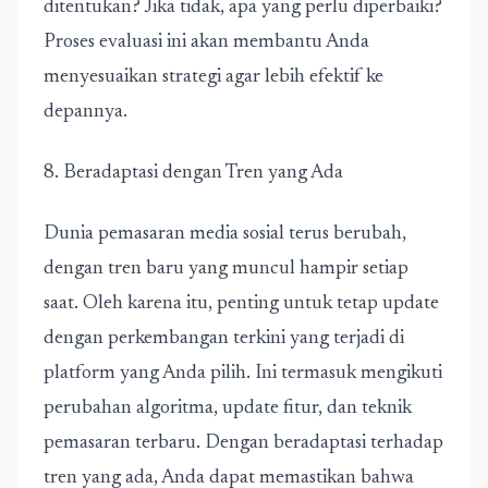
ditentukan? Jika tidak, apa yang perlu diperbaiki?
Proses evaluasi ini akan membantu Anda
menyesuaikan strategi agar lebih efektif ke
depannya.
8. Beradaptasi dengan Tren yang Ada
Dunia pemasaran media sosial terus berubah,
dengan tren baru yang muncul hampir setiap
saat. Oleh karena itu, penting untuk tetap update
dengan perkembangan terkini yang terjadi di
platform yang Anda pilih. Ini termasuk mengikuti
perubahan algoritma, update fitur, dan teknik
pemasaran terbaru. Dengan beradaptasi terhadap
tren yang ada, Anda dapat memastikan bahwa