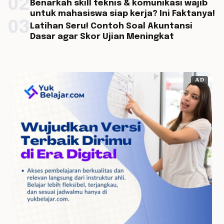
02
Benarkah skill teknis & komunikasi wajib
untuk mahasiswa siap kerja? Ini Faktanya!
03
Latihan Seru! Contoh Soal Akuntansi
Dasar agar Skor Ujian Meningkat
AD