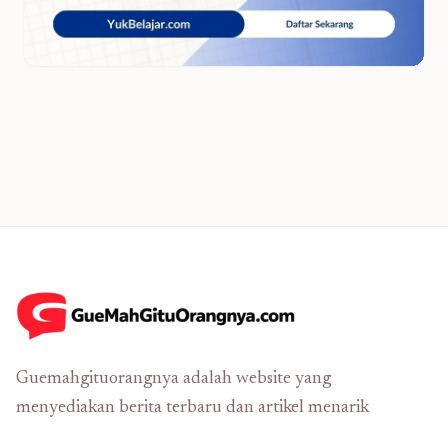
Guemahgituorangnya adalah website yang
menyediakan berita terbaru dan artikel menarik