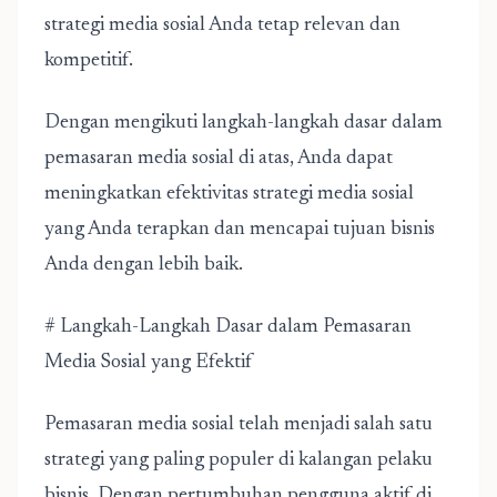
strategi media sosial Anda tetap relevan dan
kompetitif.
Dengan mengikuti langkah-langkah dasar dalam
pemasaran media sosial di atas, Anda dapat
meningkatkan efektivitas strategi media sosial
yang Anda terapkan dan mencapai tujuan bisnis
Anda dengan lebih baik.
# Langkah-Langkah Dasar dalam Pemasaran
Media Sosial yang Efektif
Pemasaran media sosial telah menjadi salah satu
strategi yang paling populer di kalangan pelaku
bisnis. Dengan pertumbuhan pengguna aktif di