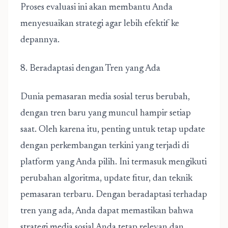
Proses evaluasi ini akan membantu Anda
menyesuaikan strategi agar lebih efektif ke
depannya.
8. Beradaptasi dengan Tren yang Ada
Dunia pemasaran media sosial terus berubah,
dengan tren baru yang muncul hampir setiap
saat. Oleh karena itu, penting untuk tetap update
dengan perkembangan terkini yang terjadi di
platform yang Anda pilih. Ini termasuk mengikuti
perubahan algoritma, update fitur, dan teknik
pemasaran terbaru. Dengan beradaptasi terhadap
tren yang ada, Anda dapat memastikan bahwa
strategi media sosial Anda tetap relevan dan