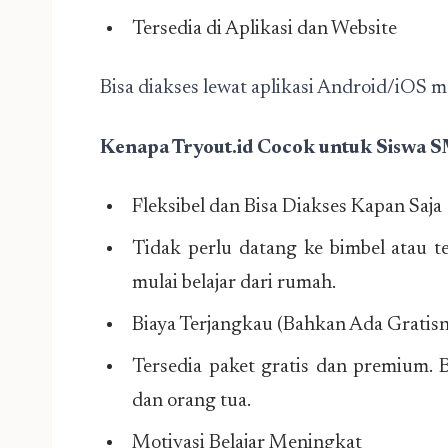
Tersedia di Aplikasi dan Website
Bisa diakses lewat aplikasi Android/iOS m
Kenapa Tryout.id Cocok untuk Siswa 
Fleksibel dan Bisa Diakses Kapan Saja
Tidak perlu datang ke bimbel atau te
mulai belajar dari rumah.
Biaya Terjangkau (Bahkan Ada Gratisn
Tersedia paket gratis dan premium. 
dan orang tua.
Motivasi Belajar Meningkat