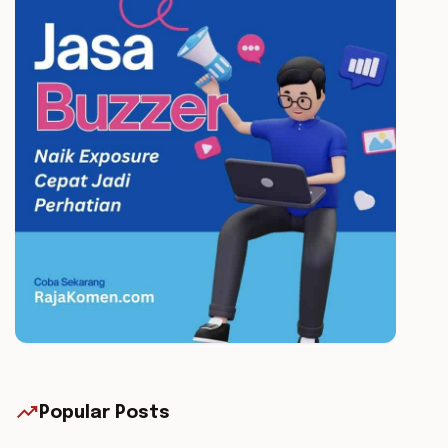
trending_up
Popular Posts