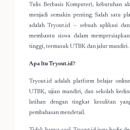
Tulis Berbasis Komputer), kebutuhan ak
menjadi semakin penting. Salah satu p
adalah Tryout.id — sebuah aplikasi da
membantu siswa dalam mempersiapkan 
tinggi, termasuk UTBK dan jalur mandiri.
Apa Itu Tryout.id?
Tryout.id adalah platform belajar onli
UTBK, ujian mandiri, dan sekolah kedin
latihan dengan tingkat kesulitan yan
pembahasan mendetail.