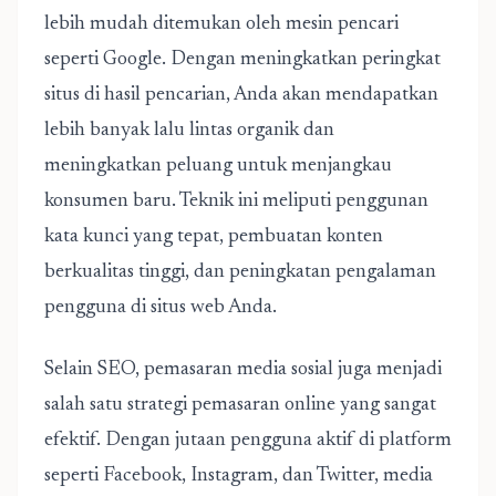
lebih mudah ditemukan oleh mesin pencari
seperti Google. Dengan meningkatkan peringkat
situs di hasil pencarian, Anda akan mendapatkan
lebih banyak lalu lintas organik dan
meningkatkan peluang untuk menjangkau
konsumen baru. Teknik ini meliputi penggunan
kata kunci yang tepat, pembuatan konten
berkualitas tinggi, dan peningkatan pengalaman
pengguna di situs web Anda.
Selain SEO, pemasaran media sosial juga menjadi
salah satu strategi pemasaran online yang sangat
efektif. Dengan jutaan pengguna aktif di platform
seperti Facebook, Instagram, dan Twitter, media