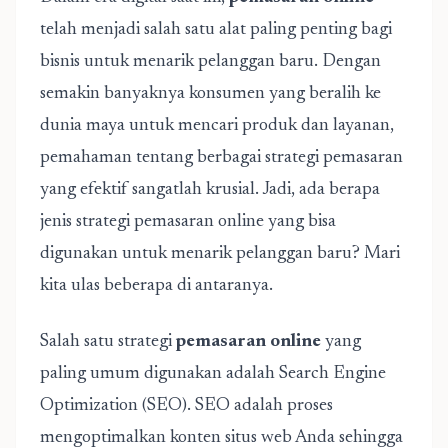
telah menjadi salah satu alat paling penting bagi
bisnis untuk menarik pelanggan baru. Dengan
semakin banyaknya konsumen yang beralih ke
dunia maya untuk mencari produk dan layanan,
pemahaman tentang berbagai strategi pemasaran
yang efektif sangatlah krusial. Jadi, ada berapa
jenis strategi pemasaran online yang bisa
digunakan untuk menarik pelanggan baru? Mari
kita ulas beberapa di antaranya.
Salah satu strategi
pemasaran online
yang
paling umum digunakan adalah Search Engine
Optimization (SEO). SEO adalah proses
mengoptimalkan konten situs web Anda sehingga