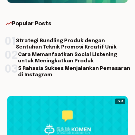
trending_up
Popular Posts
01
Strategi Bundling Produk dengan
Sentuhan Teknik Promosi Kreatif Unik
02
Cara Memanfaatkan Social Listening
untuk Meningkatkan Produk
03
5 Rahasia Sukses Menjalankan Pemasaran
di Instagram
AD