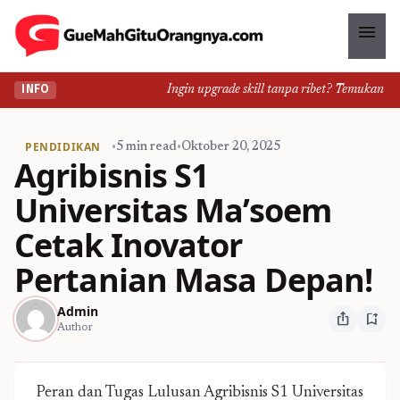
menu
Ingin upgrade skill tanpa ribet? Temukan kelas s
INFO
PENDIDIKAN
•
5 min read
•
Oktober 20, 2025
Agribisnis S1
Universitas Ma’soem
Cetak Inovator
Pertanian Masa Depan!
Admin
ios_share
bookmark_add
Author
Peran dan Tugas Lulusan Agribisnis S1 Universitas