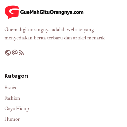
Guemahgituorangnya adalah website yang
menyediakan berita terbaru dan artikel menarik
public
alternate_email
rss_feed
Kategori
Bisnis
Fashion
Gaya Hidup
Humor