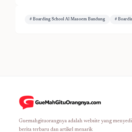
# Boarding School Al Masoem Bandung
# Boardi
Guemahgituorangnya adalah website yang menyed
berita terbaru dan artikel menarik