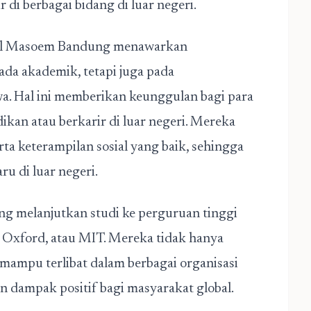
r di berbagai bidang di luar negeri.
Al Masoem Bandung
menawarkan
ada akademik, tetapi juga pada
wa. Hal ini memberikan keunggulan bagi para
ikan atau berkarir di luar negeri. Mereka
ta keterampilan sosial yang baik, sehingga
u di luar negeri.
g melanjutkan studi ke perguruan tinggi
, Oxford, atau MIT. Mereka tidak hanya
a mampu terlibat dalam berbagai organisasi
 dampak positif bagi masyarakat global.