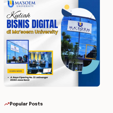
trending_up
Popular Posts