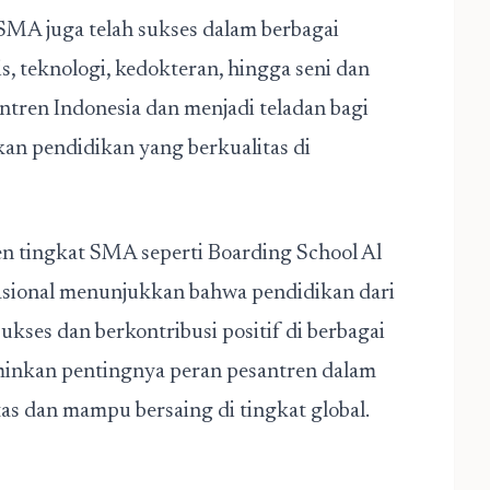
 SMA juga telah sukses dalam berbagai
nis, teknologi, kedokteran, hingga seni dan
ren Indonesia dan menjadi teladan bagi
n pendidikan yang berkualitas di
en tingkat SMA seperti Boarding School Al
sional menunjukkan bahwa pendidikan dari
kses dan berkontribusi positif di berbagai
erminkan pentingnya peran pesantren dalam
s dan mampu bersaing di tingkat global.