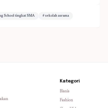
ng School tingkat SMA
# sekolah asrama
Kategori
Bisnis
iakan
Fashion