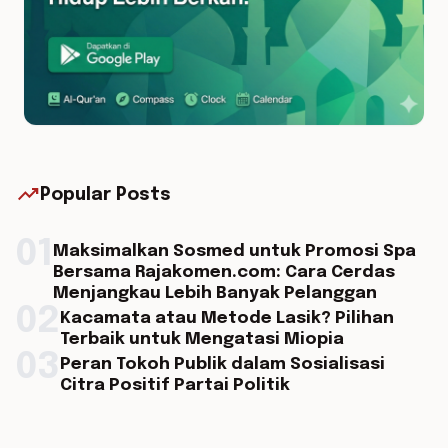
trending_up
Popular Posts
01
Maksimalkan Sosmed untuk Promosi Spa
Bersama Rajakomen.com: Cara Cerdas
Menjangkau Lebih Banyak Pelanggan
02
Kacamata atau Metode Lasik? Pilihan
Terbaik untuk Mengatasi Miopia
03
Peran Tokoh Publik dalam Sosialisasi
Citra Positif Partai Politik