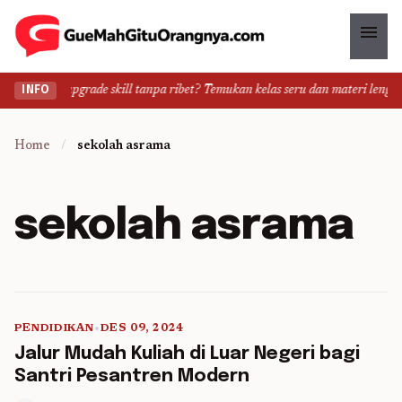
menu
Ingin upgrade skill tanpa ribet? Temukan kelas seru dan materi lengkap 
INFO
Home
/
sekolah asrama
sekolah asrama
PENDIDIKAN
•
DES 09, 2024
5 min read
Jalur Mudah Kuliah di Luar Negeri bagi
Santri Pesantren Modern