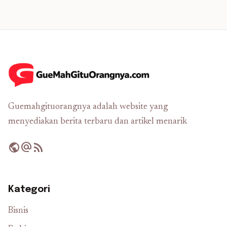
Guemahgituorangnya adalah website yang
menyediakan berita terbaru dan artikel menarik
public
alternate_email
rss_feed
Kategori
Bisnis