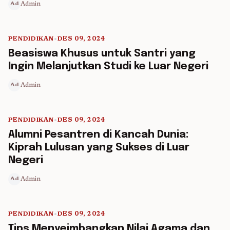
Admin
Ad
PENDIDIKAN
•
DES 09, 2024
5 min read
Beasiswa Khusus untuk Santri yang
Ingin Melanjutkan Studi ke Luar Negeri
Admin
Ad
PENDIDIKAN
•
DES 09, 2024
5 min read
Alumni Pesantren di Kancah Dunia:
Kiprah Lulusan yang Sukses di Luar
Negeri
Admin
Ad
PENDIDIKAN
•
DES 09, 2024
5 min read
Tips Menyeimbangkan Nilai Agama dan