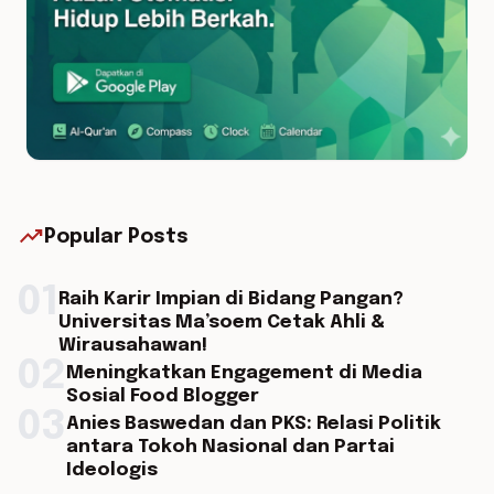
trending_up
Popular Posts
01
Raih Karir Impian di Bidang Pangan?
Universitas Ma’soem Cetak Ahli &
Wirausahawan!
02
Meningkatkan Engagement di Media
Sosial Food Blogger
03
Anies Baswedan dan PKS: Relasi Politik
antara Tokoh Nasional dan Partai
Ideologis