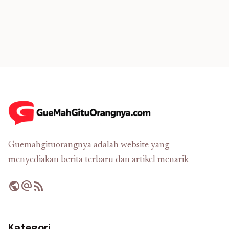
Guemahgituorangnya adalah website yang
menyediakan berita terbaru dan artikel menarik
public
alternate_email
rss_feed
Kategori