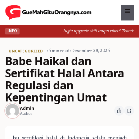
menu
Ingin upgrade skill tanpa ribet? Temukan kel
INFO
UNCATEGORIZED
•
5 min read
•
Desember 28, 2025
Babe Haikal dan
Sertifikat Halal Antara
Regulasi dan
Kepentingan Umat
Admin
ios_share
bookmark_add
Author
Isu sertifikasi halal di Indonesia selalu menjadi