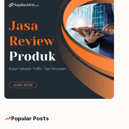
trending_up
Popular Posts