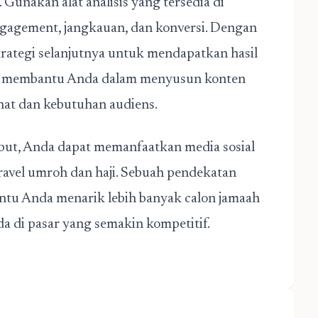
.
Gunakan alat analisis yang tersedia di
gagement, jangkauan, dan konversi. Dengan
trategi selanjutnya untuk mendapatkan hasil
akan membantu Anda dalam menyusun konten
inat dan kebutuhan audiens.
but, Anda dapat memanfaatkan media sosial
travel umroh dan haji. Sebuah pendekatan
ntu Anda menarik lebih banyak calon jamaah
a di pasar yang semakin kompetitif.