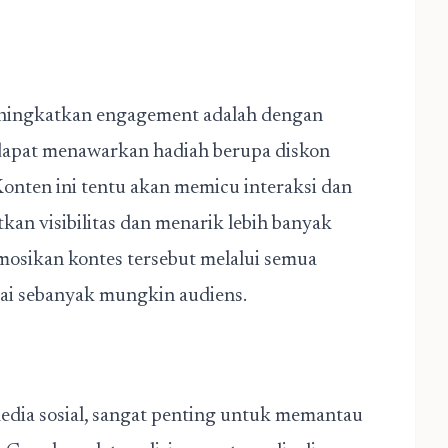
meningkatkan engagement adalah dengan
dapat menawarkan hadiah berupa diskon
onten ini tentu akan memicu interaksi dan
an visibilitas dan menarik lebih banyak
osikan kontes tersebut melalui semua
ai sebanyak mungkin audiens.
edia sosial, sangat penting untuk memantau