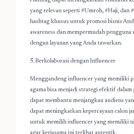
Hashtag dapat meningkatkan visibilitas k
yang relevan seperti #Umroh, #Haji, dan
hashtag khusus untuk promosi bisnis An
awareness dan mempermudah pengguna u
dengan layanan yang Anda tawarkan.
5. Berkolaborasi dengan Influencer
Menggandeng influencer yang memiliki pe
agama bisa menjadi strategi efektif dalam 
dapat membantu menjangkau audiens yang
dapat meningkatkan kepercayaan calon ja
untuk memilih influencer yang memiliki ni
agar kerjasama ini terlihat autentik.