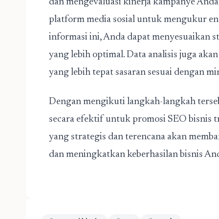
dan mengevaluasi kinerja kampanye Anda
platform media sosial untuk mengukur en
informasi ini, Anda dapat menyesuaikan s
yang lebih optimal. Data analisis juga 
yang lebih tepat sasaran sesuai dengan m
Dengan mengikuti langkah-langkah terse
secara efektif untuk promosi SEO bisnis 
yang strategis dan terencana akan memba
dan meningkatkan keberhasilan bisnis And