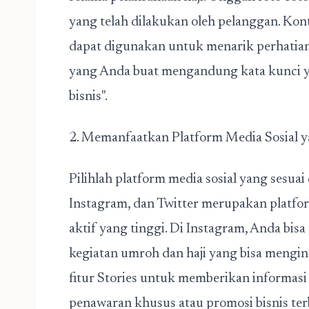
yang telah dilakukan oleh pelanggan. Konte
dapat digunakan untuk menarik perhatian 
yang Anda buat mengandung kata kunci ya
bisnis".
2. Memanfaatkan Platform Media Sosial y
Pilihlah platform media sosial yang sesua
Instagram, dan Twitter merupakan platfo
aktif yang tinggi. Di Instagram, Anda b
kegiatan umroh dan haji yang bisa mengin
fitur Stories untuk memberikan informasi 
penawaran khusus atau promosi bisnis ter