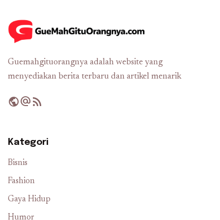
Guemahgituorangnya adalah website yang
menyediakan berita terbaru dan artikel menarik
public
alternate_email
rss_feed
Kategori
Bisnis
Fashion
Gaya Hidup
Humor