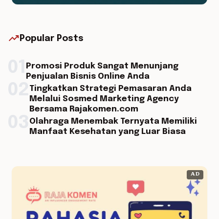
trending_up
Popular Posts
01
Promosi Produk Sangat Menunjang
Penjualan Bisnis Online Anda
02
Tingkatkan Strategi Pemasaran Anda
Melalui Sosmed Marketing Agency
Bersama Rajakomen.com
03
Olahraga Menembak Ternyata Memiliki
Manfaat Kesehatan yang Luar Biasa
AD