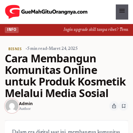
menu
Ingin upgrade skill tanpa ribet? Temukan k
INFO
BISNIS
•
5 min read
•
Maret 24, 2025
Cara Membangun
Komunitas Online
untuk Produk Kosmetik
Melalui Media Sosial
Admin
ios_share
bookmark_add
Author
Dalam era digital saat ini, membangun komunitas