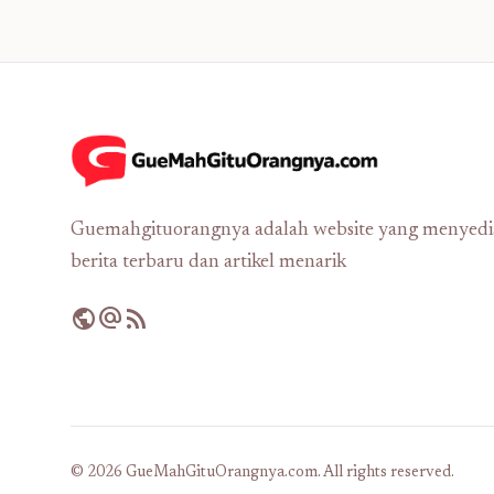
Guemahgituorangnya adalah website yang menyed
berita terbaru dan artikel menarik
public
alternate_email
rss_feed
© 2026 GueMahGituOrangnya.com. All rights reserved.