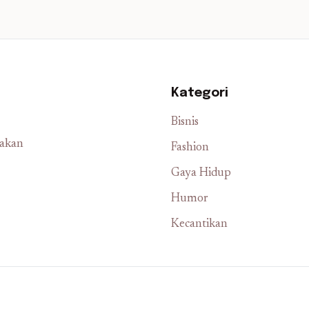
Kategori
Bisnis
iakan
Fashion
Gaya Hidup
Humor
Kecantikan