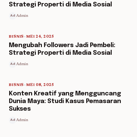
Strategi Properti di Media Sosial
Admin
Ad
BISNIS
•
MEI 24, 2025
5 min read
Mengubah Followers Jadi Pembeli:
Strategi Properti di Media Sosial
Admin
Ad
BISNIS
•
MEI 08, 2025
5 min read
Konten Kreatif yang Mengguncang
Dunia Maya: Studi Kasus Pemasaran
Sukses
Admin
Ad