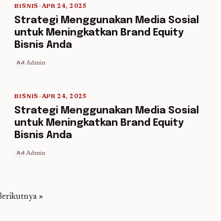
BISNIS
•
APR 24, 2025
5 min read
Strategi Menggunakan Media Sosial
untuk Meningkatkan Brand Equity
Bisnis Anda
Admin
Ad
BISNIS
•
APR 24, 2025
5 min read
Strategi Menggunakan Media Sosial
untuk Meningkatkan Brand Equity
Bisnis Anda
Admin
Ad
erikutnya »