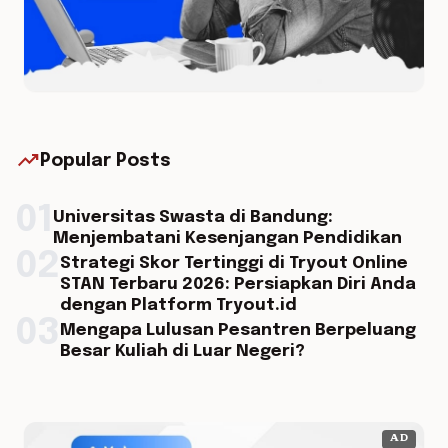
trending_up
Popular Posts
01
Universitas Swasta di Bandung:
Menjembatani Kesenjangan Pendidikan
02
Strategi Skor Tertinggi di Tryout Online
STAN Terbaru 2026: Persiapkan Diri Anda
dengan Platform Tryout.id
03
Mengapa Lulusan Pesantren Berpeluang
Besar Kuliah di Luar Negeri?
AD