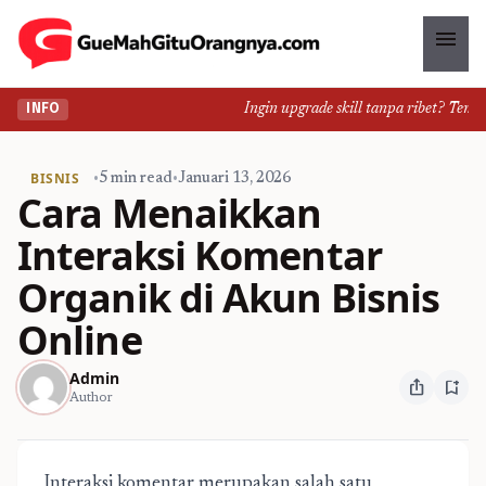
menu
Ingin upgrade skill tanpa ribet? Temukan
INFO
BISNIS
•
5 min read
•
Januari 13, 2026
Cara Menaikkan
Interaksi Komentar
Organik di Akun Bisnis
Online
Admin
ios_share
bookmark_add
Author
Interaksi komentar merupakan salah satu