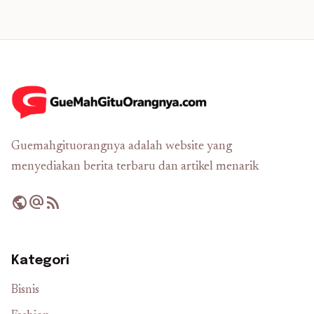
Guemahgituorangnya adalah website yang
menyediakan berita terbaru dan artikel menarik
public
alternate_email
rss_feed
Kategori
Bisnis