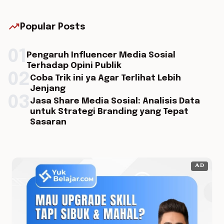
trending_up
Popular Posts
01
Pengaruh Influencer Media Sosial
Terhadap Opini Publik
02
Coba Trik ini ya Agar Terlihat Lebih
Jenjang
03
Jasa Share Media Sosial: Analisis Data
untuk Strategi Branding yang Tepat
Sasaran
AD