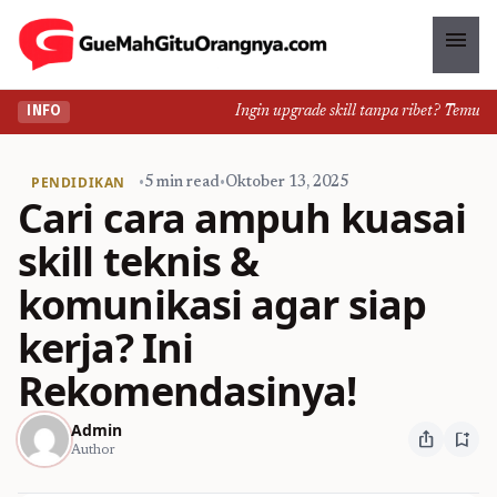
menu
Ingin upgrade skill tanpa ribet? Temukan ke
INFO
PENDIDIKAN
•
5 min read
•
Oktober 13, 2025
Cari cara ampuh kuasai
skill teknis &
komunikasi agar siap
kerja? Ini
Rekomendasinya!
Admin
ios_share
bookmark_add
Author