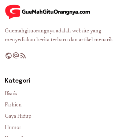
Guemahgituorangnya adalah website yang
menyediakan berita terbaru dan artikel menarik
public
alternate_email
rss_feed
Kategori
Bisnis
Fashion
Gaya Hidup
Humor