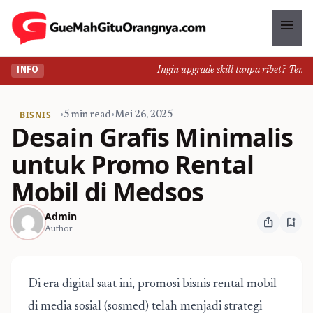
menu
Ingin upgrade skill tanpa ribet? Temukan 
INFO
BISNIS
•
5 min read
•
Mei 26, 2025
Desain Grafis Minimalis
untuk Promo Rental
Mobil di Medsos
Admin
ios_share
bookmark_add
Author
Di era digital saat ini, promosi bisnis rental mobil
di media sosial (sosmed) telah menjadi strategi