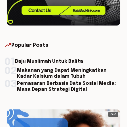
trending_up
Popular Posts
01
Baju Muslimah Untuk Balita
02
Makanan yang Dapat Meningkatkan
Kadar Kalsium dalam Tubuh
03
Pemasaran Berbasis Data Sosial Media:
Masa Depan Strategi Digital
AD