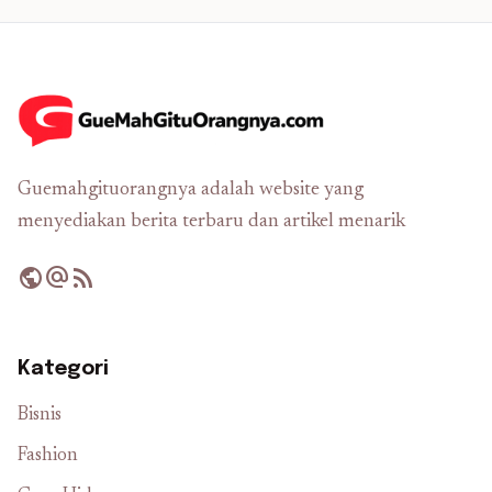
Guemahgituorangnya adalah website yang
menyediakan berita terbaru dan artikel menarik
public
alternate_email
rss_feed
Kategori
Bisnis
Fashion