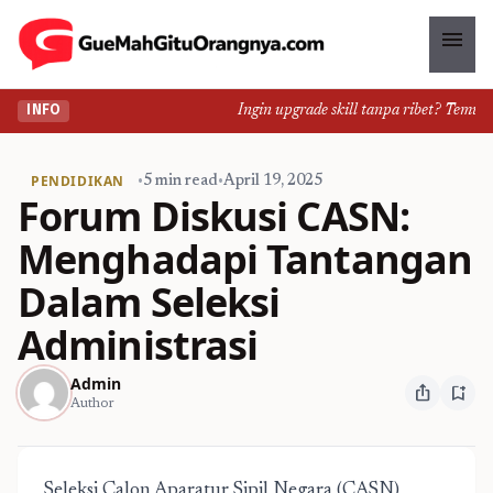
menu
Ingin upgrade skill tanpa ribet? Temukan 
INFO
PENDIDIKAN
•
5 min read
•
April 19, 2025
Forum Diskusi CASN:
Menghadapi Tantangan
Dalam Seleksi
Administrasi
Admin
ios_share
bookmark_add
Author
Seleksi Calon Aparatur Sipil Negara (CASN)