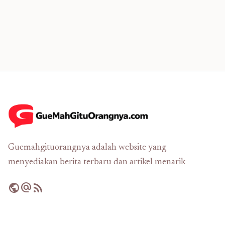
Guemahgituorangnya adalah website yang
menyediakan berita terbaru dan artikel menarik
public
alternate_email
rss_feed