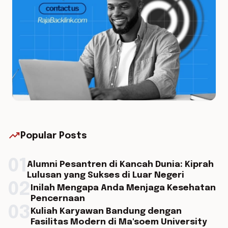
trending_up
Popular Posts
01
Alumni Pesantren di Kancah Dunia: Kiprah
Lulusan yang Sukses di Luar Negeri
02
Inilah Mengapa Anda Menjaga Kesehatan
Pencernaan
03
Kuliah Karyawan Bandung dengan
Fasilitas Modern di Ma'soem University