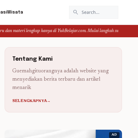
search
asi
Wisata
 lengkap hanya di YukBelajar.com. Mulai langkah suksesmu hari ini! • Mau lul
Tentang Kami
Guemahgituorangnya adalah website yang
menyediakan berita terbaru dan artikel
menarik
SELENGKAPNYA→
AD