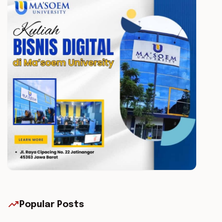
trending_up
Popular Posts