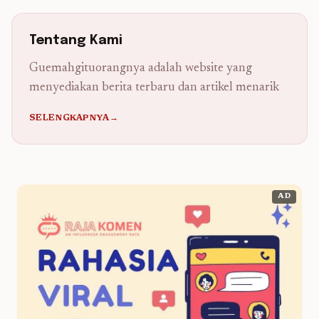
Tentang Kami
Guemahgituorangnya adalah website yang
menyediakan berita terbaru dan artikel menarik
SELENGKAPNYA→
AD