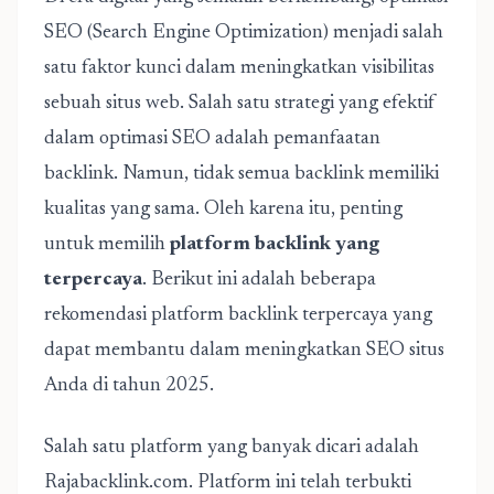
SEO (Search Engine Optimization) menjadi salah
satu faktor kunci dalam meningkatkan visibilitas
sebuah situs web. Salah satu strategi yang efektif
dalam optimasi SEO adalah pemanfaatan
backlink. Namun, tidak semua backlink memiliki
kualitas yang sama. Oleh karena itu, penting
untuk memilih
platform backlink yang
terpercaya
. Berikut ini adalah beberapa
rekomendasi platform backlink terpercaya yang
dapat membantu dalam meningkatkan SEO situs
Anda di tahun 2025.
Salah satu platform yang banyak dicari adalah
Rajabacklink.com. Platform ini telah terbukti