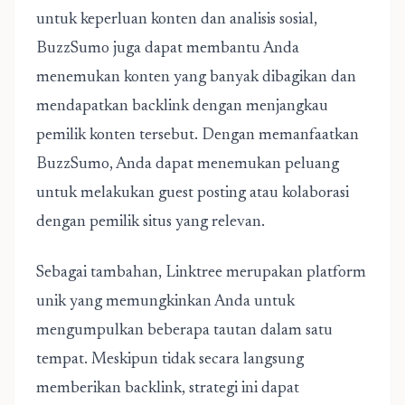
untuk keperluan konten dan analisis sosial,
BuzzSumo juga dapat membantu Anda
menemukan konten yang banyak dibagikan dan
mendapatkan backlink dengan menjangkau
pemilik konten tersebut. Dengan memanfaatkan
BuzzSumo, Anda dapat menemukan peluang
untuk melakukan guest posting atau kolaborasi
dengan pemilik situs yang relevan.
Sebagai tambahan, Linktree merupakan platform
unik yang memungkinkan Anda untuk
mengumpulkan beberapa tautan dalam satu
tempat. Meskipun tidak secara langsung
memberikan backlink, strategi ini dapat