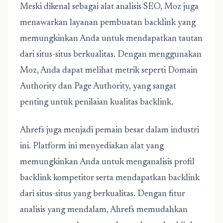
Meski dikenal sebagai alat analisis SEO, Moz juga
menawarkan layanan pembuatan backlink yang
memungkinkan Anda untuk mendapatkan tautan
dari situs-situs berkualitas. Dengan menggunakan
Moz, Anda dapat melihat metrik seperti Domain
Authority dan Page Authority, yang sangat
penting untuk penilaian kualitas backlink.
Ahrefs juga menjadi pemain besar dalam industri
ini. Platform ini menyediakan alat yang
memungkinkan Anda untuk menganalisis profil
backlink kompetitor serta mendapatkan backlink
dari situs-situs yang berkualitas. Dengan fitur
analisis yang mendalam, Ahrefs memudahkan