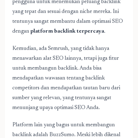
pengguna untuk menemukan peluang backlink
yang tepat dan sesuai dengan niche mereka. Ini
tentunya sangat membantu dalam optimasi SEO
dengan
platform backlink terpercaya
.
Kemudian, ada Semrush, yang tidak hanya
menawarkan alat SEO lainnya, tetapi juga fitur
untuk membangun backlink. Anda bisa
mendapatkan wawasan tentang backlink
competitors dan mendapatkan tautan baru dari
sumber yang relevan, yang tentunya sangat
menunjang upaya optimasi SEO Anda.
Platform lain yang bagus untuk membangun
backlink adalah BuzzSumo. Meski lebih dikenal