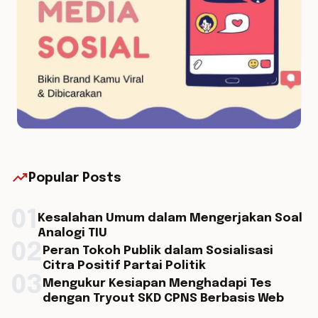
trending_up
Popular Posts
01
Kesalahan Umum dalam Mengerjakan Soal
Analogi TIU
02
Peran Tokoh Publik dalam Sosialisasi
Citra Positif Partai Politik
03
Mengukur Kesiapan Menghadapi Tes
dengan Tryout SKD CPNS Berbasis Web