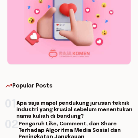
trending_up
Popular Posts
01
Apa saja mapel pendukung jurusan teknik
industri yang krusial sebelum menentukan
nama kuliah di bandung?
02
Pengaruh Like, Comment, dan Share
Terhadap Algoritma Media Sosial dan
Peningkatan Jangkauan