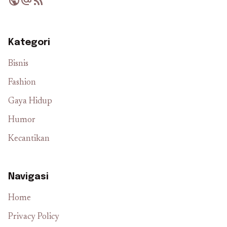
public
alternate_email
rss_feed
Kategori
Bisnis
Fashion
Gaya Hidup
Humor
Kecantikan
Navigasi
Home
Privacy Policy