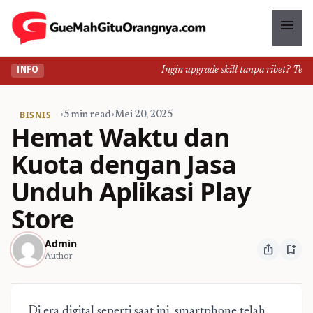
menu
Ingin upgrade skill tanpa ribet? Temuka
INFO
BISNIS
•
5 min read
•
Mei 20, 2025
Hemat Waktu dan
Kuota dengan Jasa
Unduh Aplikasi Play
Store
Admin
ios_share
bookmark_add
Author
Di era digital seperti saat ini, smartphone telah