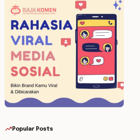
trending_up
Popular Posts