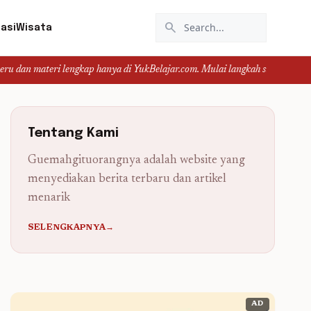
search
asi
Wisata
ri lengkap hanya di YukBelajar.com. Mulai langkah suksesmu hari ini! • Mau 
Tentang Kami
Guemahgituorangnya adalah website yang
menyediakan berita terbaru dan artikel
menarik
SELENGKAPNYA→
AD