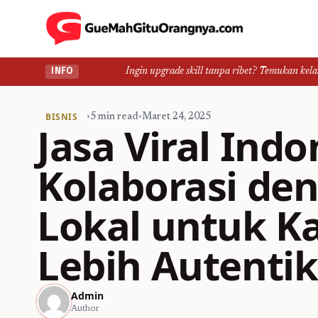
Ingin upgrade skill tanpa ribet? Temukan kelas seru dan ma
INFO
BISNIS
•
5 min read
•
Maret 24, 2025
Jasa Viral Indo
Kolaborasi den
Lokal untuk 
Lebih Autentik
Admin
Author