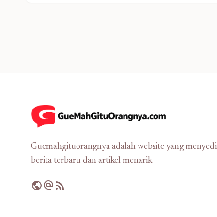
Guemahgituorangnya adalah website yang menyed
berita terbaru dan artikel menarik
public
alternate_email
rss_feed