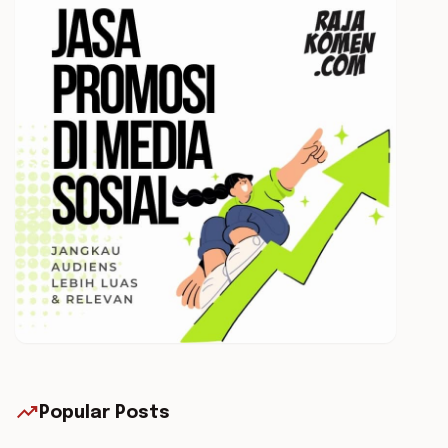
trending_up
Popular Posts