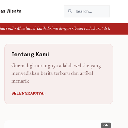
search
asi
Wisata
 lulus? Latih dirimu dengan ribuan soal akurat di tryout.id.
Tentang Kami
Guemahgituorangnya adalah website yang
menyediakan berita terbaru dan artikel
menarik
SELENGKAPNYA→
AD